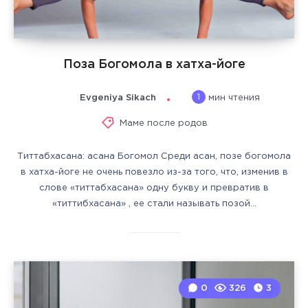
Поза Богомола в хатха-йоге
1
Evgeniya Sikach
мин чтения
Маме после родов
Титтабхасана: асана Богомол Среди асан, позе богомола
в хатха-йоге не очень повезло из-за того, что, изменив в
слове «титтабхасана» одну букву и превратив в
«титтибхасана» , ее стали называть позой…
0
326
3