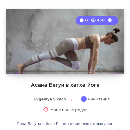
0
430
1
Асана Бегун в хатха-йоге
1
Evgeniya Sikach
мин чтения
Маме после родов
Поза Бегуна в йоге Выполнение некоторых асан