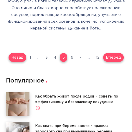
Важную роль в йоге и телесных практиках играет дыхание.
Оно мягко и благотворно способствует расширению
сосудов, нормализации кровообращения, улучшению
функционирования всех органов и, конечно, успокоению
нервной системы. Дыхание в йоге…
Назад
1
…
3
4
5
6
7
…
12
Вперед
Популярное
Как убрать живот после родов – советы по
эффективному и безопасному похудению
Как спать при беременности - правила
здорового сна при вынашивании ребенка