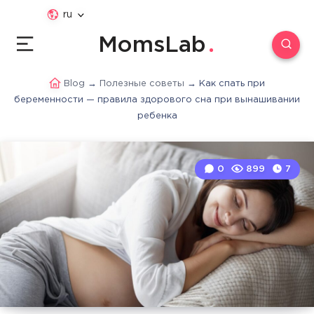
ru
MomsLab
Blog
→
Полезные советы
→
Как спать при
беременности — правила здорового сна при вынашивании
ребенка
0
899
7