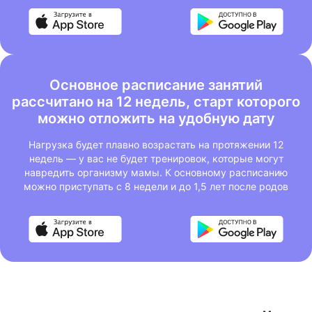
Основное расписание занятий
рассчитано на 12 недель, старт которого
можно отложить на удобную дату
Нагрузка будет плавно возрастать на протяжении 12
недель — у вас не будет тренировок, которые могут
навредить организму мамы. К основному расписанию
можно приступать с 8 недели и до 1,5 лет после родов