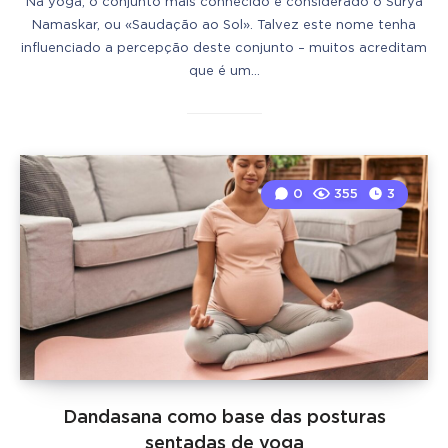
Na yoga, o conjunto mais conhecido é considerado o Surya
Namaskar, ou «Saudação ao Sol». Talvez este nome tenha
influenciado a percepção deste conjunto – muitos acreditam
que é um…
0
355
3
Dandasana como base das posturas
sentadas de yoga