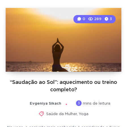
0
289
3
“Saudação ao Sol”: aquecimento ou treino
completo?
3
Evgeniya Sikach
mins de leitura
Saúde da Mulher
,
Yoga