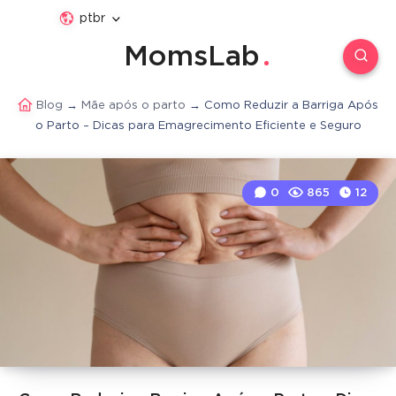
ptbr
MomsLab
Blog
→
Mãe após o parto
→
Como Reduzir a Barriga Após
o Parto – Dicas para Emagrecimento Eficiente e Seguro
0
865
12