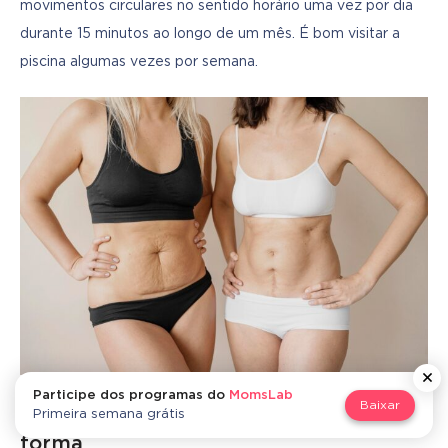
movimentos circulares no sentido horário uma vez por dia 
durante 15 minutos ao longo de um mês. É bom visitar a 
piscina algumas vezes por semana.
Participe dos programas do
MomsLab
Baixar
Aspectos psicológicos do retorno à
Primeira semana grátis
forma