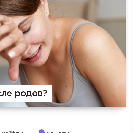
сле родов?
3
niya Sikach
мин чтения