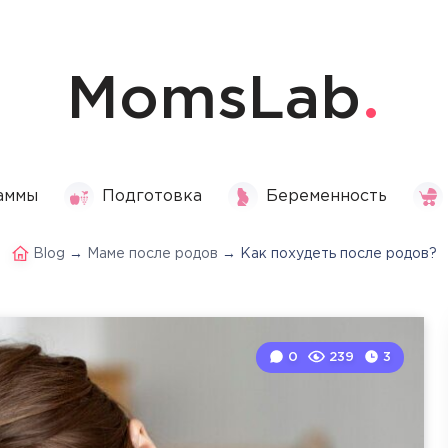
MomsLab
аммы
Подготовка
Беременность
Blog
→
Маме после родов
→
Как похудеть после родов?
0
239
3