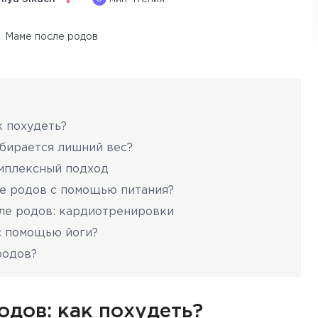
Маме после родов
к похудеть?
абирается лишний вес?
омплексный подход
ле родов с помощью питания?
сле родов: кардиотренировки
с помощью йоги?
родов?
одов: как похудеть?