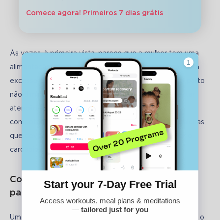
Comece agora! Primeiros 7 dias grátis
Às vezes, à primeira vista, parece que a mulher tem uma 
alimentação adequada e não deveria ter problemas com 
excesso de peso, mas, mesmo assim, o peso após o parto 
não diminui facilmente. Nesse caso, vale a pena prestar 
atenção à variedade de bebidas. Sucos, leite, soro, 
compotas, limonadas – tudo isso também contém calorias, 
que devem ser levadas em consideração ao planejar o 
cardápio.
Como perder peso rapidamente após o
parto: exercícios cardiovasculares
Um dos métodos mais populares para perder peso após o 