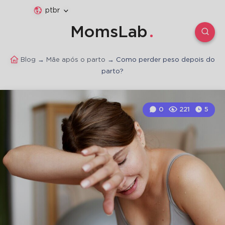
ptbr
MomsLab
Blog
→
Mãe após o parto
→
Como perder peso depois do
parto?
0
221
5