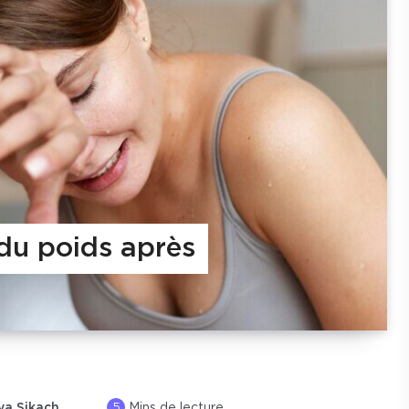
u poids après
5
ya Sikach
Mins de lecture