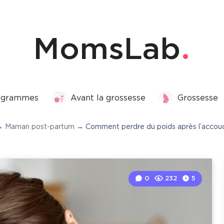
MomsLab
rogrammes
Avant la grossesse
Grossesse
→
Maman post-partum
→
Comment perdre du poids après l’acco
0
232
5