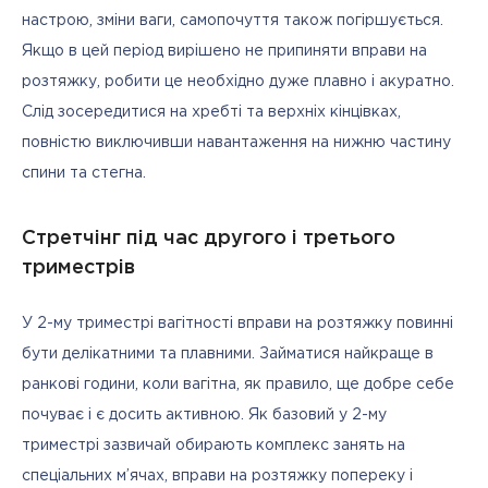
настрою, зміни ваги, самопочуття також погіршується. 
Якщо в цей період вирішено не припиняти вправи на 
розтяжку, робити це необхідно дуже плавно і акуратно. 
Слід зосередитися на хребті та верхніх кінцівках, 
повністю виключивши навантаження на нижню частину 
спини та стегна.
Стретчінг під час другого і третього
триместрів
У 2-му триместрі вагітності вправи на розтяжку повинні 
бути делікатними та плавними. Займатися найкраще в 
ранкові години, коли вагітна, як правило, ще добре себе 
почуває і є досить активною. Як базовий у 2-му 
триместрі зазвичай обирають комплекс занять на 
спеціальних м’ячах, вправи на розтяжку попереку і 