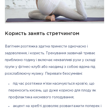
Користь занять стретчингом
Вагітним розтяжка здатна принести одночасно і 
задоволення, і користь. Тренування зазвичай триває 
приблизно годину і включає неквапливі рухи у складі 
групи у фітнес-клубі або наодинці з собою вдома під 
розслаблюючу музику. Переваги безсумнівні:
під час розтяжки м’язи насичуються кров’ю, що
переносить кисень, що дуже корисно для плоду як
профілактика кисневого голодування;
акцент на хребті дозволяє розвантажити поперек і