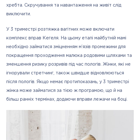
хребта. Скручування та навантаження на живіт слід 
виключити.
У 3 триместрі розтяжка вагітних може включати 
комплекс вправ Кегеля. На цьому етапі майбутній мамі 
необхідно займатися зміцненням м’язів промежини для 
покращення проходження малюка родовими шляхами та 
зменшення ризику розривів під час пологів. Жінки, які не 
ігнорували стретчинг, також швидше відновлюються 
після пологів. Якщо немає протипоказань, у 3 триместрі 
жінка може займатися за тією ж програмою, що й на 
більш ранніх термінах, додаючи вправи лежачи на боці.