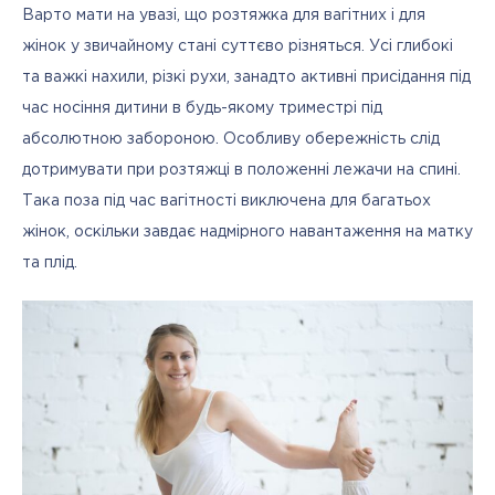
Варто мати на увазі, що розтяжка для вагітних і для 
жінок у звичайному стані суттєво різняться. Усі глибокі 
та важкі нахили, різкі рухи, занадто активні присідання під 
час носіння дитини в будь-якому триместрі під 
абсолютною забороною. Особливу обережність слід 
дотримувати при розтяжці в положенні лежачи на спині. 
Така поза під час вагітності виключена для багатьох 
жінок, оскільки завдає надмірного навантаження на матку 
та плід.