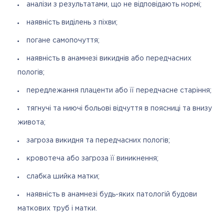
аналізи з результатами, що не відповідають нормі;
наявність виділень з піхви;
погане самопочуття;
наявність в анамнезі викиднів або передчасних
пологів;
передлежання плаценти або її передчасне старіння;
тягнучі та ниючі больові відчуття в поясниці та внизу
живота;
загроза викидня та передчасних пологів;
кровотеча або загроза її виникнення;
слабка шийка матки;
наявність в анамнезі будь-яких патологій будови
маткових труб і матки.