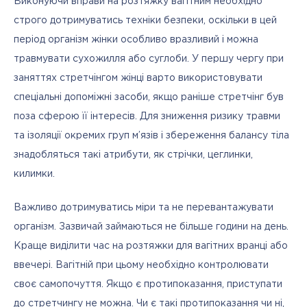
Виконуючи вправи на розтяжку вагітним необхідно 
строго дотримуватись техніки безпеки, оскільки в цей 
період організм жінки особливо вразливий і можна 
травмувати сухожилля або суглоби. У першу чергу при 
заняттях стретчінгом жінці варто використовувати 
спеціальні допоміжні засоби, якщо раніше стретчінг був 
поза сферою її інтересів. Для зниження ризику травми 
та ізоляції окремих груп м’язів і збереження балансу тіла 
знадобляться такі атрибути, як стрічки, цеглинки, 
килимки. 
Важливо дотримуватись міри та не перевантажувати 
організм. Зазвичай займаються не більше години на день. 
Краще виділити час на розтяжки для вагітних вранці або 
ввечері. Вагітній при цьому необхідно контролювати 
своє самопочуття. Якщо є протипоказання, приступати 
до стретчингу не можна. Чи є такі протипоказання чи ні, 