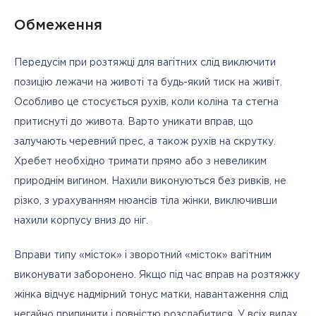
Обмеження
Передусім при розтяжці для вагітних слід виключити 
позицію лежачи на животі та будь-який тиск на живіт. 
Особливо це стосується рухів, коли коліна та стегна 
притиснуті до живота. Варто уникати вправ, що 
залучають черевний прес, а також рухів на скрутку. 
Хребет необхідно тримати прямо або з невеликим 
природнім вигином. Нахили виконуються без ривків, не 
різко, з урахуванням нюансів тіла жінки, виключивши 
нахили корпусу вниз до ніг. 
Вправи типу «місток» і зворотний «місток» вагітним 
виконувати заборонено. Якщо під час вправ на розтяжку 
жінка відчує надмірний тонус матки, навантаження слід 
негайно припинити і повністю розслабитися. У всіх видах 