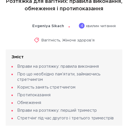
Розтяжка для вагітних: правила виконання,
обмеження і протипоказання
4
Evgeniya Sikach
хвилин читання
Вагітність
,
Жіноче здоров'я
Зміст
Вправи на розтяжку: правила виконання
Про що необхідно пам’ятати, займаючись
стретчингом
Користь занять стретчингом
Протипоказання
Обмеження
Вправи на розтяжку: перший триместр
Стретчінг під час другого і третього триместрів