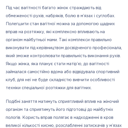
Під час вагітності багато жінок страждають від 
обмеженості рухів, набряків, болю в м’язах і суглобах. 
Полегшити стан вагітної можна за допомогою щадних 
вправ на розтяжку, які комплексно впливають на 
організм майбутньої мами. Такі комплекси правильно 
виконувати під керівництвом досвідченого професіонала, 
який зможе контролювати правильність виконання рухів. 
Якщо жінка, яка планує стати матір’ю, до вагітності 
займалася самостійно вдома або відвідувала спортивний 
клуб, для неї не буде складністю вивчити особливості 
техніки спеціальної розтяжки для вагітних. 
Подібні заняття матимуть сприятливий вплив на жіночий 
організм та сприятимуть його підготовці до майбутніх 
пологів. Користь вправ полягає в надходженні в кров 
великої кількості кисню, розслабленні затискачів у м’язах 