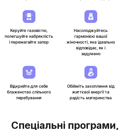
Керуйте газовістю,
Насолоджуйтесь
полегшуйте набряклість
гармонією вашої
і перемагайте запор
жіночності, яка ідеально
відповідає, як і
задумано
Відкрийте для себе
Обійміть захоплення від
блаженство спільного
життєвої енергії та
перебування
радість материнства
Спеціальні програми,