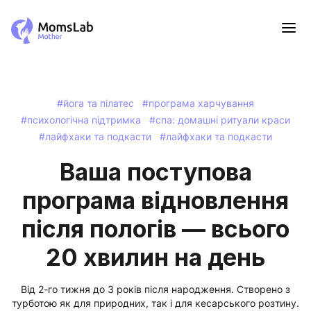
#йога та пілатес
#програма харчування
#психологічна підтримка
#спа: домашні ритуали краси
#лайфхаки та подкасти
#лайфхаки та подкасти
Ваша поступова
програма відновлення
після пологів — всього
20 хвилин на день
Від 2-го тижня до 3 років після народження. Створено з
турботою як для природних, так і для кесарського розтину.