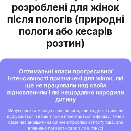
розроблені для жінок
після пологів (природні
пологи або кесарів
розтин)
Оптимальні класи прогресивної
інтенсивності призначені для жінок, які
ще не працювали над своїм
відновленням і які нещодавно народили
дитину
Минуло кілька місяців після пологів, але жодного дива не
відбувається, і ваше тіло не повертається в форму. Тепер
саме час вирішити накопичені проблеми і поступово, але
впевнено привести своє тіло в тонус!