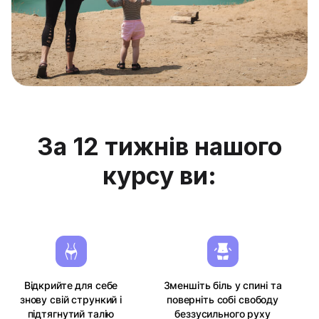
За 12 тижнів нашого
курсу ви:
Відкрийте для себе
Зменшіть біль у спині та
знову свій стрункий і
поверніть собі свободу
підтягнутий талію
беззусильного руху