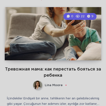
0
22
9
Тревожная мама: как перестать бояться за
ребенка
Lina Moore
İçindekiler Endişeli bir anne, tehlikenin her an gelebilecekmiş
gibi yaşar. Çocuğunun her adımını izler, ayrılığa zor katlanır,…