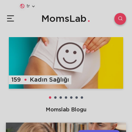
tr
MomsLab
159
Kadın Sağlığı
Momslab Blogu