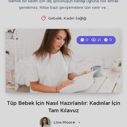
Hamile bir kadın için dış görünüşün katılığı uğruna risk almak
gerekmez. Kilise bazı gevşemelere izin verir ve…
Gebelik
,
Kadın Sağlığı
0
21
11
Tüp Bebek İçin Nasıl Hazırlanılır: Kadınlar İçin
Tam Kılavuz
Lina Moore