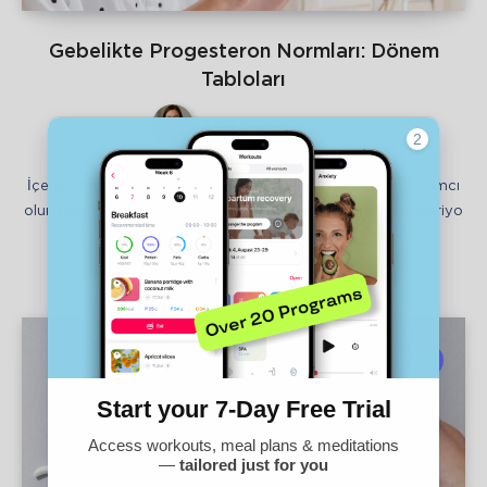
Gebelikte Progesteron Normları: Dönem
Tabloları
Lina Moore
İçerik Hamilelikte progesteron, gebeliği sürdürmeye yardımcı
olur, rahmin iç zarını destekler, kasılmalarını azaltır ve embriyo
ile fetüsün…
Gebelik
,
Kadın Sağlığı
0
12
10