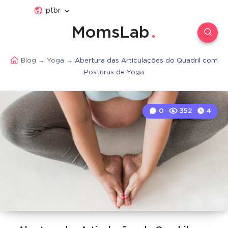
ptbr
MomsLab
Blog
→
Yoga
→
Abertura das Articulações do Quadril com
Posturas de Yoga
0
352
4