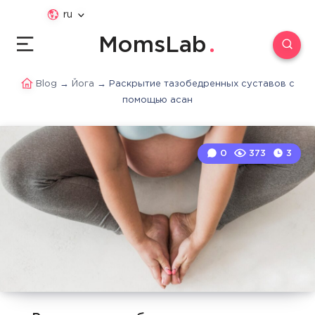
ru
MomsLab
Blog
→
Йога
→
Раскрытие тазобедренных суставов с
помощью асан
0
373
3