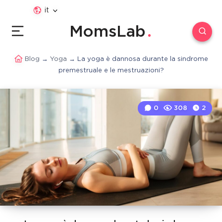
it
MomsLab
Blog
→
Yoga
→
La yoga è dannosa durante la sindrome
premestruale e le mestruazioni?
0
308
2