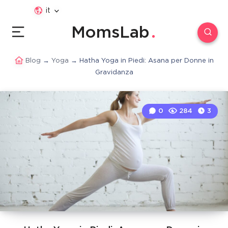
it
MomsLab
Blog
→
Yoga
→
Hatha Yoga in Piedi: Asana per Donne in
Gravidanza
0
284
3