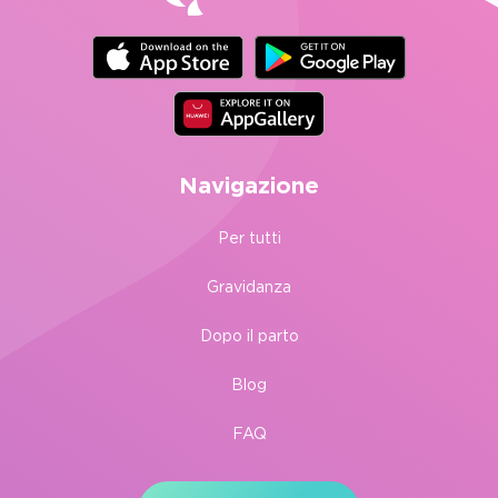
Navigazione
Per tutti
Gravidanza
Dopo il parto
Blog
FAQ