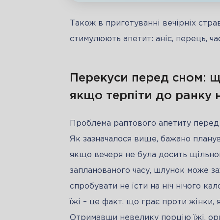
Також в приготуванні вечірніх стра
стимулюють апетит: аніс, перець, ча
Перекуси перед сном: що
якщо терпіти до ранку 
Проблема раптового апетиту перед сн
Як зазначалося вище, бажано планува
якщо вечеря не була досить щільною
запланованого часу, шлунок може за
спробувати не їсти на ніч нічого ка
їжі – це факт, що грає проти жінки,
Отримавши невелику порцію їжі, орг