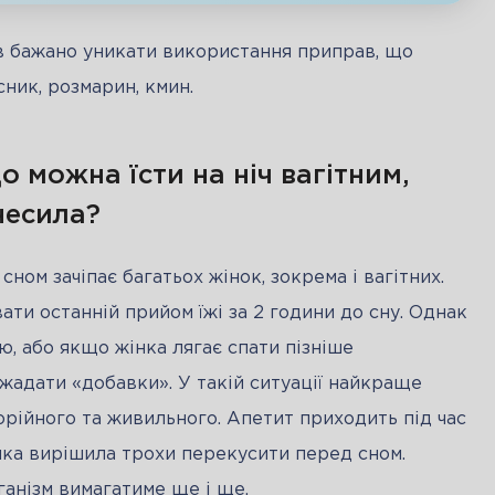
в бажано уникати використання приправ, що 
сник, розмарин, кмин.
 можна їсти на ніч вагітним,
несила?
ом зачіпає багатьох жінок, зокрема і вагітних. 
ти останній прийом їжі за 2 години до сну. Однак 
, або якщо жінка лягає спати пізніше 
жадати «добавки». У такій ситуації найкраще 
лорійного та живильного. Апетит приходить під час 
 яка вирішила трохи перекусити перед сном. 
анізм вимагатиме ще і ще.