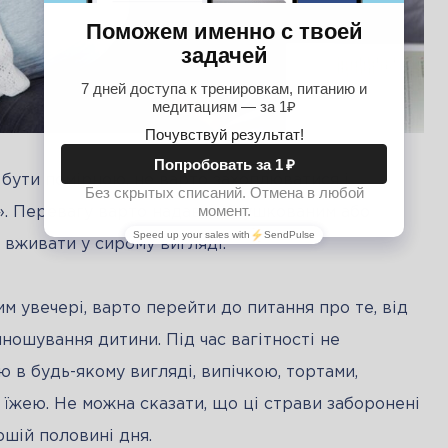
є бути помірною, не варто захоплюватися і 
х». Перевагу варто надавати тушкованим або 
 вживати у сирому вигляді.
м увечері, варто перейти до питання про те, від 
ошування дитини. Під час вагітності не 
в будь-якому вигляді, випічкою, тортами, 
жею. Не можна сказати, що ці страви заборонені 
ршій половині дня.