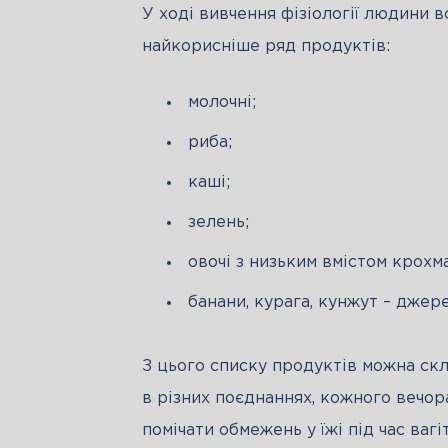
У ході вивчення фізіології людини в
найкорисніше ряд продуктів:
молочні;
риба;
каші;
зелень;
овочі з низьким вмістом крохм
банани, курага, кунжут – джер
З цього списку продуктів можна скл
в різних поєднаннях, кожного вечор
помічати обмежень у їжі під час вагі