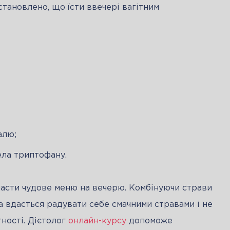
становлено, що їсти ввечері вагітним 
алю;
ела триптофану.
асти чудове меню на вечерю. Комбінуючи страви 
а вдасться радувати себе смачними стравами і не 
тності. Дієтолог 
онлайн-курсу
 допоможе 