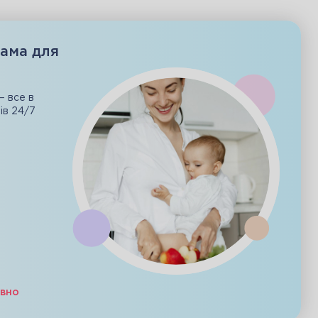
ама для
— все в
ів 24/7
овно