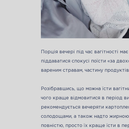
Порція вечері під час вагітності ма
піддаватися спокусі поїсти «за дво
вареним стравам, частину продуктів
Розібравшись, що можна їсти вагітни
чого краще відмовитися в період вин
рекомендується вечеряти картоплею 
солодощами, а також надто жирною ї
повністю, просто їх краще їсти в пе