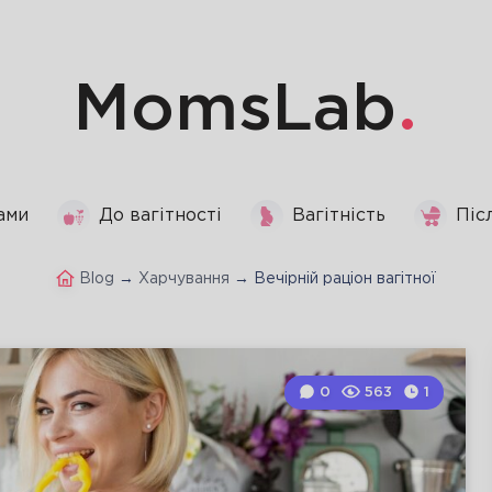
MomsLab
ами
До вагітності
Вагітність
Піс
Blog
→
Харчування
→
Вечірній раціон вагітної
0
563
1