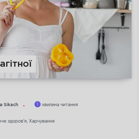
агітної
1
a Sikach
хвилина читання
оче здоров'я
,
Харчування