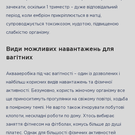
зачекати, оскільки 1 триместр – дуже відповідальний 
період, коли ембріон прикріплюється в матці, 
супроводжується токсикозом, нудотою, підвищеною 
слабкістю організму.
Види можливих навантажень для
вагітних
Аквааеробіка під час вагітності – один із дозволених і 
найбільш корисних видів навантажень та фізичної 
активності. Безумовно, користь жіночому організму все 
ще приноситимуть прогулянки на свіжому повітрі, ходьба 
в помірному темпі. Не варто також ігнорувати побутові 
клопоти, нескладні роботи по дому. Хтось вибирає 
заняття фітнесом на фітболах, комусь більше до душі 
пілатес. Однак для більшості фізичних активностей 