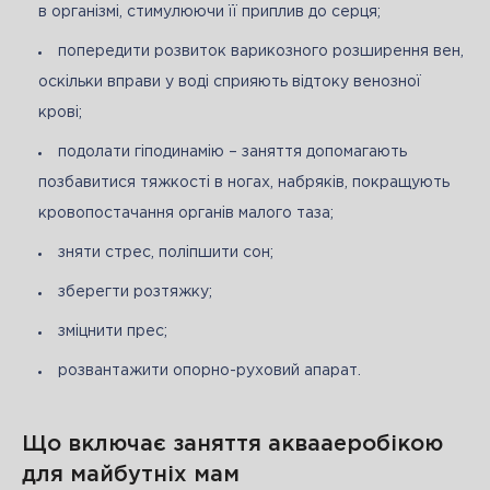
в організмі, стимулюючи її приплив до серця;
попередити розвиток варикозного розширення вен,
оскільки вправи у воді сприяють відтоку венозної
крові;
подолати гіподинамію – заняття допомагають
позбавитися тяжкості в ногах, набряків, покращують
кровопостачання органів малого таза;
зняти стрес, поліпшити сон;
зберегти розтяжку;
зміцнити прес;
розвантажити опорно-руховий апарат.
Що включає заняття аквааеробікою
для майбутніх мам