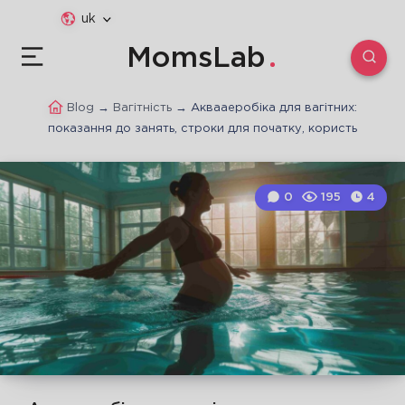
uk
MomsLab
Blog
→
Вагітність
→
Аквааеробіка для вагітних:
показання до занять, строки для початку, користь
0
195
4