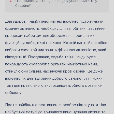
Що враховувати під час відвідування занять у
басейні?
Для здоров’я майбутньої матері важливо підтримувати 
фізичну активність, необхідну для запобігання застійним 
процесам, набрякам, для збереження нормальних 
функцій суглобів, м’язів, зв’язок. Кожній вагітній потрібно 
вибрати саме той вид занять фізичною активністю, який 
підходить їй. Прогулянки, ходьба та інші види рухів 
покращують кровообіг в організмі майбутньої мами, 
стимулюючи судини, насичуючи кров киснем. Це дуже 
важливо як для підтримки доброго самопочуття жінки, 
так і для правильного внутрішньоутробного розвитку 
ембріону. 
Проте найбільш ефективним способом підготувати тіло 
майбутньої матусі до тривалого виношування дитини та 