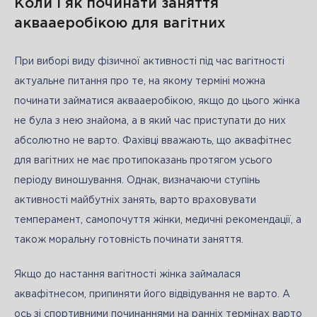
Коли і як починати заняття
аквааеробікою для вагітних
При виборі виду фізичної активності під час вагітності 
актуальне питання про те, на якому терміні можна 
починати займатися аквааеробікою, якщо до цього жінка 
не була з нею знайома, а в який час приступати до них 
абсолютно не варто. Фахівці вважають, що аквафітнес 
для вагітних не має протипоказань протягом усього 
періоду виношування. Однак, визначаючи ступінь 
активності майбутніх занять, варто враховувати 
темперамент, самопочуття жінки, медичні рекомендації, а 
також моральну готовність починати заняття. 
Якщо до настання вагітності жінка займалася 
аквафітнесом, припиняти його відвідування не варто. А 
ось зі спортивними починаннями на ранніх термінах варто 