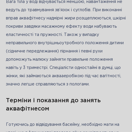
Вага тіла у воді відчувається меншою, навантаження не 
ведуть до травмування зв’язок і суглобів. При виконанні 
вправ аквафітнесу надмірні жири розщеплюються, шкірні 
покриви завдяки масажному ефекту води набувають 
еластичності та пружності. Також у випадку 
неправильного внутрішньоутробного положення дитини 
(сідничне передлежання) пірнання і певні рухи 
допоможуть малюку зайняти правильне положення 
навіть у 3 триместрі. Спеціалісти одностайні в думці, що 
жінки, які займаються аквааеробікою під час вагітності, 
значно легше справляються з пологами.
Терміни і показання до занять
аквафітнесом
Готуючись до відвідування басейну, необхідно мати на 