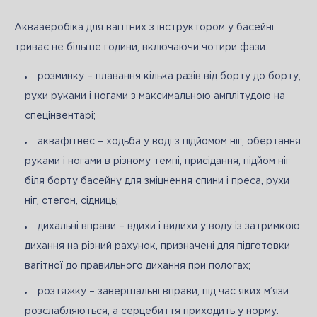
Аквааеробіка для вагітних з інструктором у басейні 
триває не більше години, включаючи чотири фази: 
розминку – плавання кілька разів від борту до борту,
рухи руками і ногами з максимальною амплітудою на
спецінвентарі;
аквафітнес – ходьба у воді з підйомом ніг, обертання
руками і ногами в різному темпі, присідання, підйом ніг
біля борту басейну для зміцнення спини і преса, рухи
ніг, стегон, сідниць;
дихальні вправи – вдихи і видихи у воду із затримкою
дихання на різний рахунок, призначені для підготовки
вагітної до правильного дихання при пологах;
розтяжку – завершальні вправи, під час яких м’язи
розслабляються, а серцебиття приходить у норму.