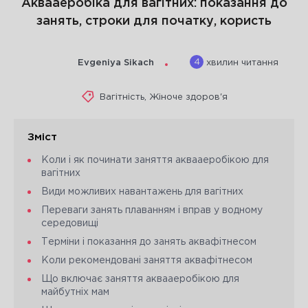
Аквааеробіка для вагітних: показання до
занять, строки для початку, користь
4
Evgeniya Sikach
хвилин читання
Вагітність
,
Жіноче здоров'я
Зміст
Коли і як починати заняття аквааеробікою для
вагітних
Види можливих навантажень для вагітних
Переваги занять плаванням і вправ у водному
середовищі
Терміни і показання до занять аквафітнесом
Коли рекомендовані заняття аквафітнесом
Що включає заняття аквааеробікою для
майбутніх мам