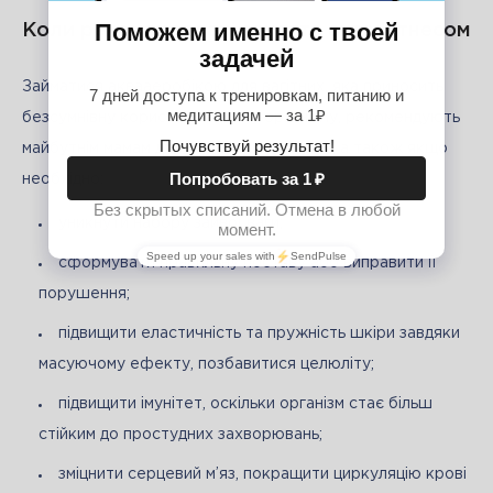
Коли рекомендовані заняття аквафітнесом
Займатися аквааеробікою для вагітних, яка приносить 
безсумнівну користь жіночому організму, рекомендують 
майбутнім мамам для зміцнення здоров’я, а також якщо 
необхідно:
уникнути набору зайвої ваги;
сформувати правильну поставу або виправити її
порушення;
підвищити еластичність та пружність шкіри завдяки
масуючому ефекту, позбавитися целюліту;
підвищити імунітет, оскільки організм стає більш
стійким до простудних захворювань;
зміцнити серцевий м’яз, покращити циркуляцію крові