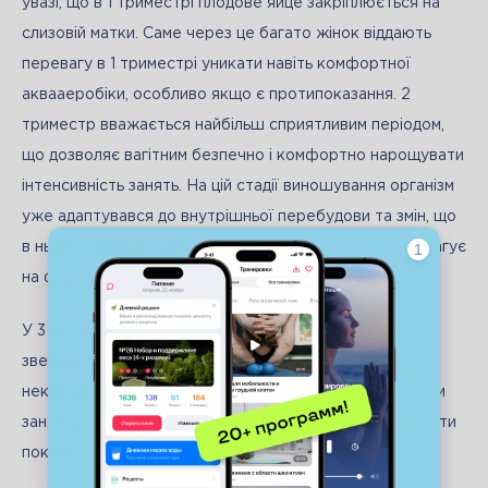
увазі, що в 1 триместрі плодове яйце закріплюється на 
слизовій матки. Саме через це багато жінок віддають 
перевагу в 1 триместрі уникати навіть комфортної 
аквааеробіки, особливо якщо є протипоказання. 2 
триместр вважається найбільш сприятливим періодом, 
що дозволяє вагітним безпечно і комфортно нарощувати 
інтенсивність занять. На цій стадії виношування організм 
уже адаптувався до внутрішньої перебудови та змін, що 
в ньому сталися, тому в 2 триместрі значно краще реагує 
на фізичні навантаження. 
У 3 триместрі фахівці рекомендують основну увагу 
звернути на дихальні вправи, зробити активність 
неквапливою, спрямованою на релаксацію. Починаючи 
заняття аквааеробікою для вагітних, варто враховувати 
показання для таких тренувань.