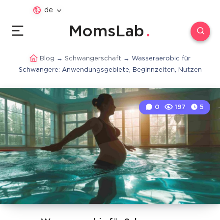
de
MomsLab
Blog
→
Schwangerschaft
→
Wasseraerobic für
Schwangere: Anwendungsgebiete, Beginnzeiten, Nutzen
0
197
5