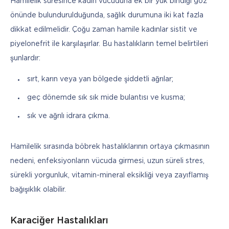
Hamilelik süresince kadın vücuduna ek bir yük bindiği göz 
önünde bulundurulduğunda, sağlık durumuna iki kat fazla 
dikkat edilmelidir. Çoğu zaman hamile kadınlar sistit ve 
piyelonefrit ile karşılaşırlar. Bu hastalıkların temel belirtileri 
şunlardır:
sırt, karın veya yan bölgede şiddetli ağrılar;
geç dönemde sık sık mide bulantısı ve kusma;
sık ve ağrılı idrara çıkma.
Hamilelik sırasında böbrek hastalıklarının ortaya çıkmasının 
nedeni, enfeksiyonların vücuda girmesi, uzun süreli stres, 
sürekli yorgunluk, vitamin-mineral eksikliği veya zayıflamış 
bağışıklık olabilir.
Karaciğer Hastalıkları