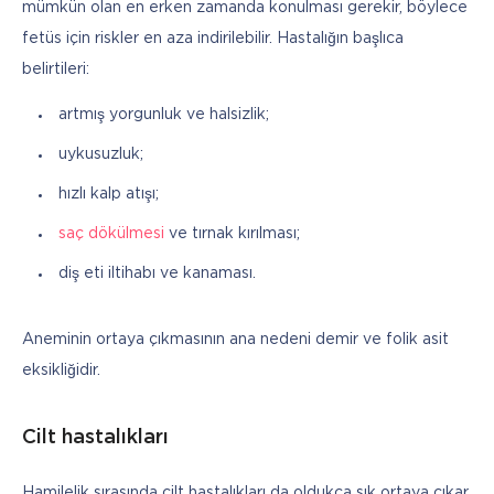
mümkün olan en erken zamanda konulması gerekir, böylece 
fetüs için riskler en aza indirilebilir. Hastalığın başlıca 
belirtileri:
artmış yorgunluk ve halsizlik;
uykusuzluk;
hızlı kalp atışı;
saç dökülmesi
ve tırnak kırılması;
diş eti iltihabı ve kanaması.
Aneminin ortaya çıkmasının ana nedeni demir ve folik asit 
eksikliğidir.
Cilt hastalıkları
Hamilelik sırasında cilt hastalıkları da oldukça sık ortaya çıkar. 