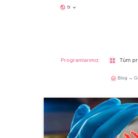
tr
Programlarımız:
Tüm pr
Blog
→
G