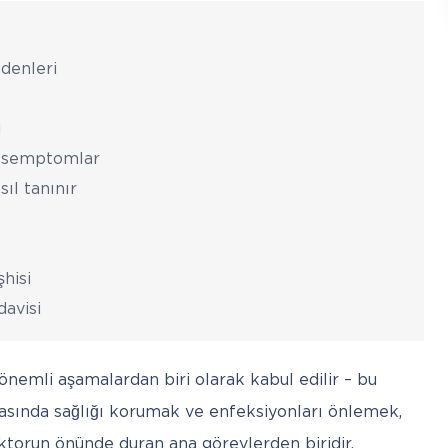
denleri
i
– semptomlar
ıl tanınır
hisi
davisi
önemli aşamalardan biri olarak kabul edilir – bu 
ırasında sağlığı korumak ve enfeksiyonları önlemek, 
ktorun önünde duran ana görevlerden biridir. 