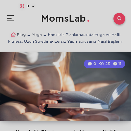
tr
MomsLab
Blog
→
Yoga
→
Hamilelik Planlamasında Yoga ve Hafif
Fitness: Uzun Süredir Egzersiz Yapmadıysanız Nasıl Başlanır
0
23
11