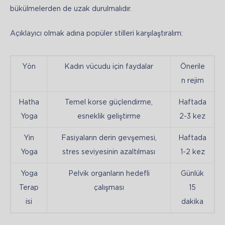
bükülmelerden de uzak durulmalıdır.
Açıklayıcı olmak adına popüler stilleri karşılaştıralım:
Yön
Kadın vücudu için faydalar
Önerile
n rejim
Hatha
Temel korse güçlendirme,
Haftada
Yoga
esneklik geliştirme
2-3 kez
Yin
Fasiyaların derin gevşemesi,
Haftada
Yoga
stres seviyesinin azaltılması
1-2 kez
Yoga
Pelvik organların hedefli
Günlük
Terap
çalışması
15
isi
dakika