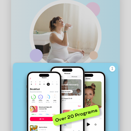
Doğum sonrası iyileşme için
adım adım çevrimiçi program
Doğuma çevrimiçi hazırlanın — kendi başınıza ya
da 7/24 uzman desteğiyle
Her trimester için yoga
Doğum sırasında nefes alma