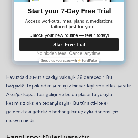
Meditasyon ve gevşeme teknikleri
Doğuma hazırlık video dersleri
Beslenme programı
Uzmanlarla danışma
Faydalı makaleler ve kitaplar
Psikolojik destek
Hemen başlayın! İlk 7 gün ücretsiz
Havuzdaki suyun sıcaklığı yaklaşık 28 derecedir. Bu, 
bağışıklığı teşvik eden yumuşak bir sertleştirme etkisi yaratır. 
Akciğer kapasitesi gelişir ve bu da plasenta yoluyla 
kesintisiz oksijen tedariği sağlar. Bu tür aktiviteler, 
gelecekteki gebeliğin herhangi bir üç aylık dönemi için 
mükemmeldir.
Hangi spor türleri yasaktır