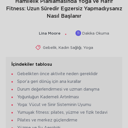
Hamilelik Planlamasında Yoga ve Hafif
Fitness: Uzun Süredir Egzersiz Yapmadıysanız
Nasıl Başlanır
11
Lina Moore
Dakika Okuma
Gebelik
,
Kadın Sağlığı
,
Yoga
İçindekiler tablosu
Gebelikten önce aktivite neden gereklidir
Spor’a geri dönüş için ana kurallar
Durum değerlendirmesi ve uzman danışma
Yoğunluğun Kademeli Artırılması
Yoga: Vücut ve Sinir Sisteminin Uyumu
Yumuşak fitness: pilates, yüzme ve fizik tedavi
Pilates ve merkez güçlendirme
Yüzme ve Su Aerobiği