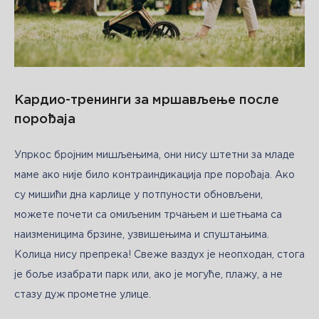
Кардио-тренинги за мршављење после
порођаја
Упркос бројним мишљењима, они нису штетни за младе 
маме ако није било контраиндикација пре порођаја. Ако 
су мишићи дна карлице у потпуности обновљени, 
можете почети са омиљеним трчањем и шетњама са 
наизменицима брзине, узвишењима и спуштањима. 
Колица нису препрека! Свеже ваздух је неопходан, стога 
је боље изабрати парк или, ако је могуће, плажу, а не 
стазу дуж прометне улице.