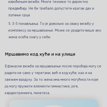
извођењем вежби. Многе технике то директно
предвиђају. Не би требало допустити кратак дах и
лупање срца.
3-5 понављања. То је довољно за сваку вежбу у
комплексу за мршављење. Може се урадити више ако
жена осећа снагу у себи.
Мршавимо код куће и на улици
Ефикасне вежбе за мршављење после порођаја могу се 
радити не само у теретани, већ и код куће, као и на 
свежем ваздуху. За то жена има много могућности које 
јој могу пружити елементи гимнастике, јоге, 
кардиотренинга, пилатеса.