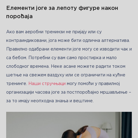
Елементи јоге за лепоту фигуре након
порођаја
Ако вам аеробни тренинзи не пријају или су 
контраиндиковани, јога може бити одлична алтернатива. 
Правилно одабрани елементи јоге могу се изводити чак и 
са бебом. Потребни су вам само простирка и мало 
слободног времена. Неке асане можете радити током 
шетње на свежем ваздуху или се ограничити на кућне 
тренинге. 
Наши стручњаци
 могу помоћи у правилној 
организацији часова јоге за постпорођајно мршављење – 
за то имају неопходна знања и вештине.