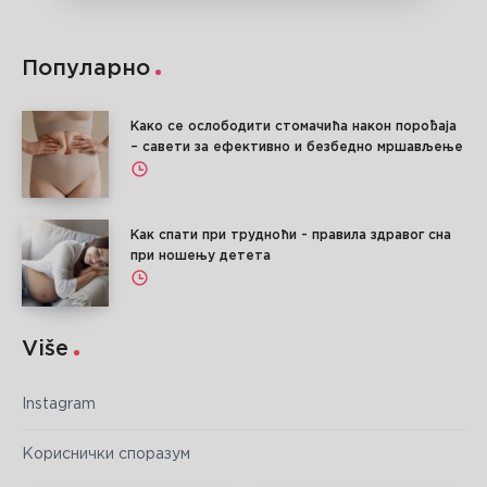
Популарно
Како се ослободити стомачића након порођаја
– савети за ефективно и безбедно мршављење
Как спати при трудноћи - правила здравог сна
при ношењу детета
Više
Instagram
Кориснички споразум