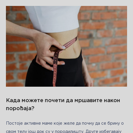
Када можете почети да мршавите након
порођаја?
Постоје активне маме које желе да почну да се брину о 
свом телу још док су у породилишту. Друге избегавају 