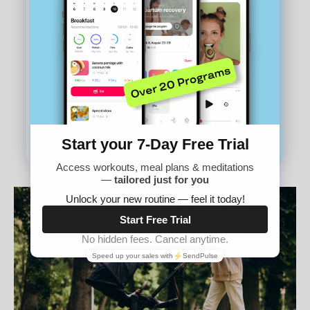
Кардио и тонирање
Јутарње и вечерње вежбе
10–30 минута дневно
Програм исхране и калоријски унос
Консултације са стручњацима
Психолошка подршка
Медитација, СПА и подкасти
Почни сада! Првих 7 дана бесплатно