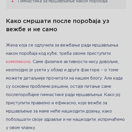
Гимнастика за мршављење након порођаја
Како смршати после порођаја уз
вежбе и не само
Жена која се одлучила за вежбање ради мршављења 
након порођаја код куће, треба овоме приступити 
комплексно
. Саме физичке активности нису довољне, 
неопходно је узети у обзир и друге факторе – о томе 
можете детаљније прочитати на нашем блогу. Али када 
су основни проблеми решени, остаје питање саме 
послепорођајне гимнастике ради мршављења. Како јој 
приступити правилно и ефикасно, које вежбе за 
мршављење за маме неће нашкодити дојењу, како 
побољшати своје здравље и не нашкодити, испричаћемо 
у овом чланку.