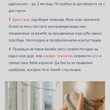
царски рез – до 2 месеца. Потребно је договорити се с
доктором.
Дијаcтаза
, порођајне повреде, било које хроничне
болести могу постати контраиндикација или
ограничење за вежбе за мршављење код куће након
порођаја. Неопходна је професионална консултација.
Превише активне вежбе нису сасвим погодне за
мајке које доје. Али
кардио тренинзи
, елементи
јоге
и
гимнастике биће корисни. Да бисте их правилно
одабрали, искористите помоћ стручњака.