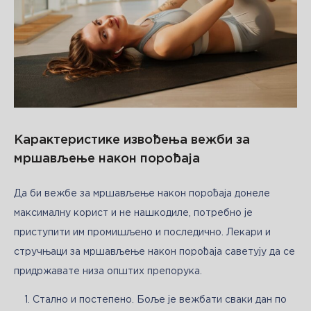
Карактеристике извођења вежби за
мршављење након порођаја
Да би вежбе за мршављење након порођаја донеле 
максималну корист и не нашкодиле, потребно је 
приступити им промишљено и последично. Лекари и 
стручњаци за мршављење након порођаја саветују да се 
придржавате низа општих препорука.
Стално и постепено. Боље је вежбати сваки дан по