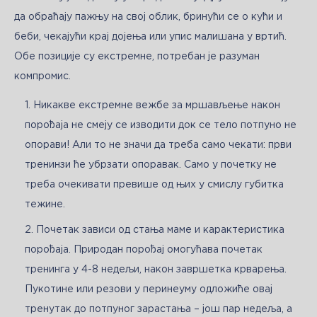
да обраћају пажњу на свој облик, бринући се о кући и 
беби, чекајући крај дојења или упис малишана у вртић. 
Обе позиције су екстремне, потребан је разуман 
компромис.
Никакве екстремне вежбе за мршављење након
порођаја не смеју се изводити док се тело потпуно не
опорави! Али то не значи да треба само чекати: први
тренинзи ће убрзати опоравак. Само у почетку не
треба очекивати превише од њих у смислу губитка
тежине.
Почетак зависи од стања маме и карактеристика
порођаја. Природан порођај омогућава почетак
тренинга у 4-8 недељи, након завршетка крварења.
Пукотине или резови у перинеуму одложиће овај
тренутак до потпуног зарастања – још пар недеља, а