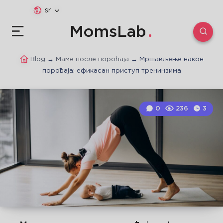
sr
MomsLab
Blog
→
Маме после порођаја
→
Мршављење након
порођаја: ефикасан приступ тренинзима
0
236
3