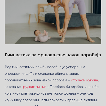
Гимнастика за мршављење након порођаја
Ред гимнастичких вежби посебно је усмерен на 
опоравак мишића и смањење обима главних 
проблематичних зона након порођаја – 
стомака
, 
кукова
, 
затезање 
грудних мишића
. Требало би одабрати вежбе, 
које нису контраиндиковане током дојења – оне код 
којих нису потребни нагли покрети и превише активни 