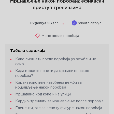
Мршављење након порођаја: ефикасан
приступ тренинзима
3
Evgeniya Sikach
minuta čitanja
Маме после порођаја
Табела садржаја
Како смршати после порођаја уз вежбе и не
само
Када можете почети да мршавите након
порођаја?
Карактеристике извођења вежби за
мршављење након порођаја
Мршавимо код куће и на улици
Кардио-тренинги за мршављење после порођаја
Елементи јоге за лепоту фигуре након порођаја