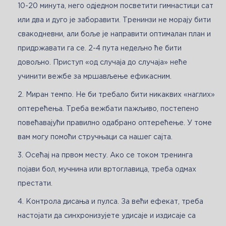
10-20 минута, него одједном посветити гимнастици сат
или два и дуго је заборавити. Тренинзи не морају бити
свакодневни, али боље је направити оптималан план и
придржавати га се. 2-4 пута недељно ће бити
довољно. Приступ «од случаја до случаја» неће
учинити вежбе за мршављење ефикасним.
Миран темпо. Не би требало бити никаквих «наглих»
оптерећења. Треба вежбати пажљиво, постепено
повећавајући правилно одабрано оптерећење. У томе
вам могу помоћи стручњаци са нашег сајта.
Осећај на првом месту. Ако се током тренинга
појави бол, мучнина или вртоглавица, треба одмах
престати.
Контрола дисања и пулса. За већи ефекат, треба
настојати да синхронизујете удисаје и издисаје са