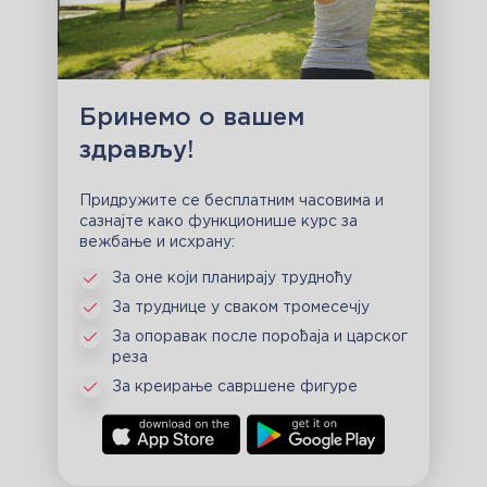
Бринемо о вашем
здрављу!
Придружите се бесплатним часовима и
сазнајте како функционише курс за
вежбање и исхрану:
За оне који планирају трудноћу
За труднице у сваком тромесечју
За опоравак после порођаја и царског
реза
За креирање савршене фигуре