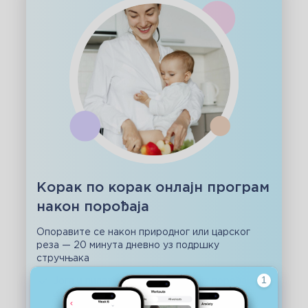
Корак по корак онлајн програм
након порођаја
Опоравите се након природног или царског
реза — 20 минута дневно уз подршку
стручњака
Јога и пилатес након природног порођаја/
царског реза