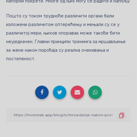
напорни покрети. Многе од њих могу се радити и напољу.
Пошто су током трудноће различити органи били 
изложени различитом оптерећењу и мењали су се у 
различитој мери, њихов опоравак може такође бити 
неуједначен. Главни принципи тренинга за мршављење 
за жене након порођаја су реална очекивања и 
постепеност.