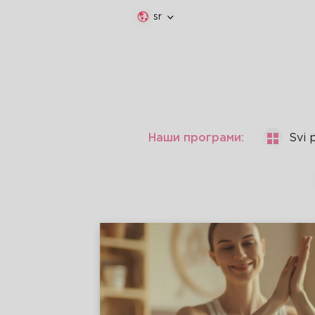
sr
Наши програми:
Svi 