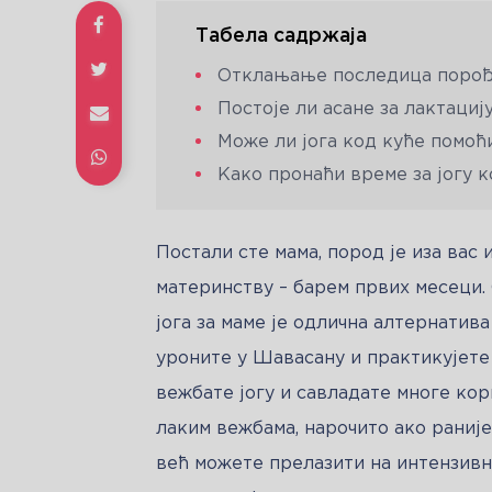
Табела садржаја
Отклањање последица порођа
Постоје ли асане за лактациј
Може ли јога код куће помо
Како пронаћи време за јогу к
Постали сте мама, пород је иза вас 
материнству – барем првих месеци. 
јога за маме је одлична алтернатива
уроните у Шавасану и практикујете 
вежбате јогу и савладате многе кор
лаким вежбама, нарочито ако раније
већ можете прелазити на интензивни