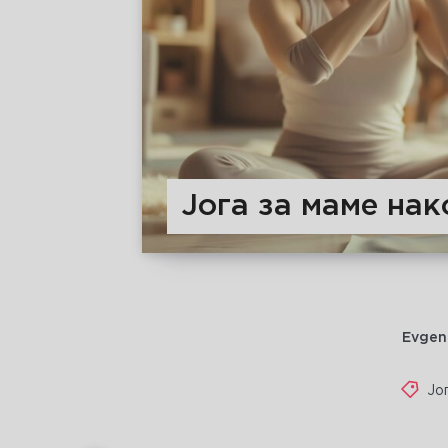
Јога за маме нак
Evgen
Јо