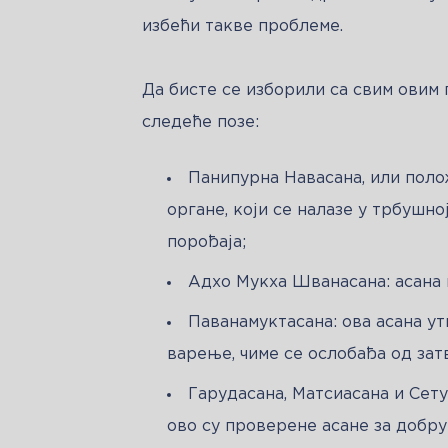
избећи такве проблеме.
Да бисте се изборили са свим овим 
следеће позе:
Панипурна Навасана, или поло
органе, који се налазе у трбушн
порођаја;
Адхо Мукха Шванасана: асана 
Паванамуктасана: ова асана ут
варење, чиме се ослобађа од зат
Гарудасана, Матсиасана и Сету
ово су проверене асане за добр