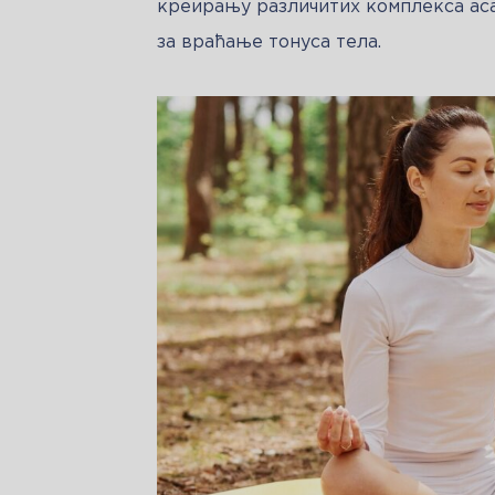
креирању различитих комплекса аса
за враћање тонуса тела.