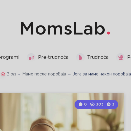
MomsLab
programi
Pre-trudnoća
Trudnoća
P
Blog
→
Маме после порођаја
→
Јога за маме након порођаја
0
303
3