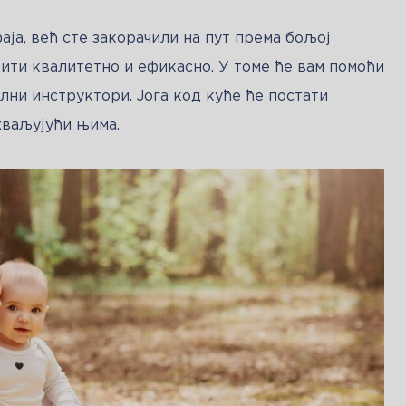
аја, већ сте закорачили на пут према бољој 
вити квалитетно и ефикасно. У томе ће вам помоћи 
ни инструктори. Јога код куће ће постати 
хваљујући њима.