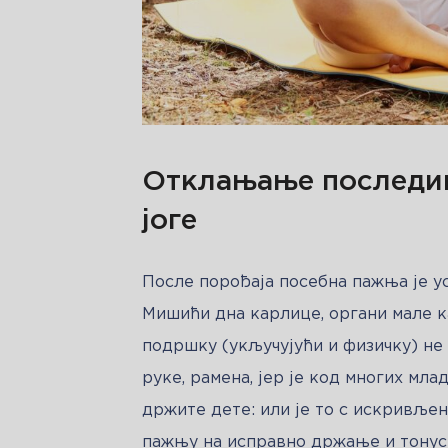
Отклањање последиц
јоге
После порођаја посебна пажња је усм
Мишићи дна карлице, органи мале к
подршку (укључујући и физичку) не 
руке, рамена, јер је код многих мла
држите дете: или је то с искривљен
пажњу на исправно држање и тонус 