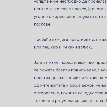
уопште није неопходно да проналаз
центар за телесне праксе, јер јога
угодно с корисним и сачувате што 
послове.
Требаће вам јога простирка и, по же
или пешкир и мекани ваљак).
Јога за маме, поред класичних пред
се можете бавити првих недеља нак
простих до сложенијих и читаве ком
од интензитета и броја вежби мења 
оптерећење, почните са једноставн
технике и разумевање вашег тела. Ј