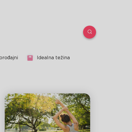
orođajni
Idealna težina