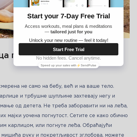
а порођаја помоћу хатха
ерена не само на бебу, већ и на ваше тело. 
арлице и трбушне шупљине захтевају негу и 
мање од детета. Не треба заборавити ни на леђа, 
дих мајки уочена погнутост. Сетите се како обично 
им карлицом, или погнуте леђа. Обраћајући 
мишића руку и покретљивост зглобова, можете 