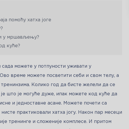
ја помоћу хатха јоге
у?
ћи у мршављењу?
од куће?
и сада можете у потпуности уживати у 
Ово време можете посветити себи и свом телу, а 
 тренинзима. Колико год да бисте желели да се 
је што је могуће дуже, ипак можете код куће да 
исне и једноставне асане. Можете почети са 
 нисте практиковали хатха јогу. Након пар месеци 
је тренинге и сложеније комплесе. И притом 