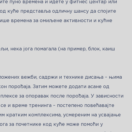
ите пуно времена и идете у фитнес центар или 
 код куће представља одличну шансу да спојите 
више времена за омиљене активности и кућне 
љи, нека јога помагала (на пример, блок, каиш 
ложених вежби, садржи и технике дисања – њима 
он порођаја. Затим можете додати асане од 
плексе за опоравак после порођаја. У зависности 
се и време тренинга – постепено повећавајте 
им кратким комплексима, усмереним на усвајање 
ога за почетнике код куће може помоћи у 