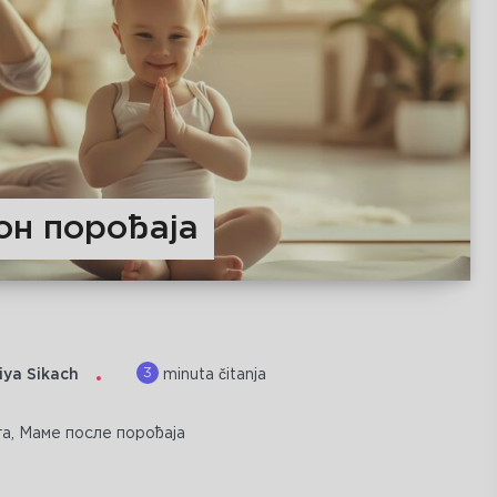
он порођаја
3
iya Sikach
minuta čitanja
га
,
Маме после порођаја