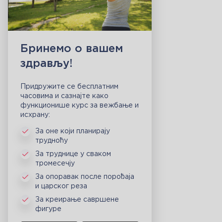
Бринемо о вашем
здрављу!
Придружите се бесплатним
часовима и сазнајте како
функционише курс за вежбање и
исхрану:
За оне који планирају
трудноћу
За труднице у сваком
тромесечју
За опоравак после порођаја
и царског реза
За креирање савршене
фигуре