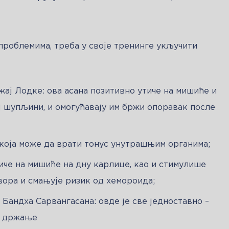
проблемима, треба у своје тренинге укључити 
жај Лодке: ова асана позитивно утиче на мишиће и
ој шупљини, и омогућавају им бржи опоравак после
која може да врати тонус унутрашњим органима;
иче на мишиће на дну карлице, као и стимулише
вора и смањује ризик од хемороида;
 Бандха Сарвангасана: овде је све једноставно –
у држање