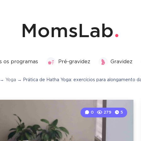
MomsLab
s os programas
Pré-gravidez
Gravidez
→
Yoga
→
Prática de Hatha Yoga: exercícios para alongamento d
0
279
5