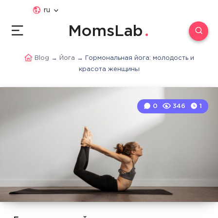
ru
MomsLab
Blog
→
Йога
→
Гормональная йога: молодость и
красота женщины
0
346
1