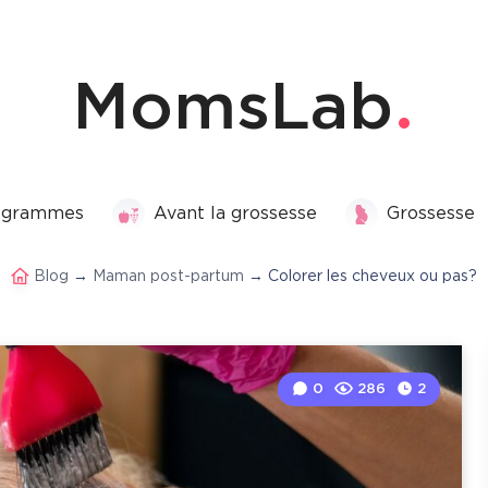
MomsLab
rogrammes
Avant la grossesse
Grossesse
Blog
→
Maman post-partum
→
Colorer les cheveux ou pas?
0
286
2