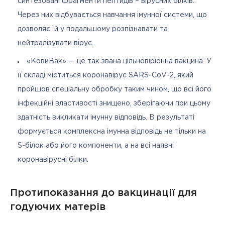
синтезовані фрагменти пептидів – вірусних білків.
Через них відбувається навчання імунної системи, що
дозволяє їй у подальшому розпізнавати та
нейтралізувати вірус.
«КовиВак» — це так звана цільновіріонна вакцина. У
її складі міститься коронавірус SARS-CoV-2, який
пройшов спеціальну обробку таким чином, що всі його
інфекційні властивості знищено, зберігаючи при цьому
здатність викликати імунну відповідь. В результаті
формується комплексна імунна відповідь не тільки на
S-білок або його компоненти, а на всі наявні
коронавірусні білки.
Протипоказання до вакцинації для
годуючих матерів