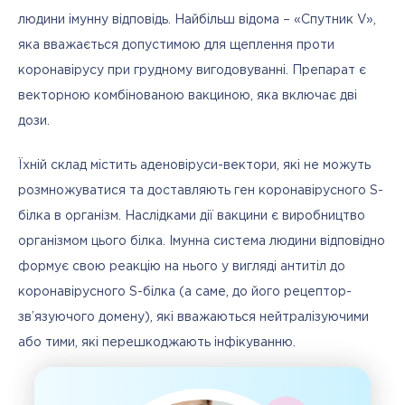
людини імунну відповідь. Найбільш відома – «Спутник V», 
яка вважається допустимою для щеплення проти 
коронавірусу при грудному вигодовуванні. Препарат є 
векторною комбінованою вакциною, яка включає дві 
дози. 
Їхній склад містить аденовіруси-вектори, які не можуть 
розмножуватися та доставляють ген коронавірусного S-
білка в організм. Наслідками дії вакцини є виробництво 
організмом цього білка. Імунна система людини відповідно 
формує свою реакцію на нього у вигляді антитіл до 
коронавірусного S-білка (а саме, до його рецептор-
зв’язуючого домену), які вважаються нейтралізуючими 
або тими, які перешкоджають інфікуванню. 