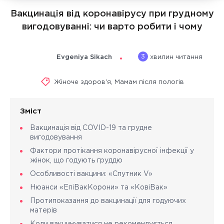
Вакцинація від коронавірусу при грудному
вигодовуванні: чи варто робити і чому
3
Evgeniya Sikach
хвилин читання
Жіноче здоров'я
,
Мамам після пологів
Зміст
Вакцинація від COVID-19 та грудне
вигодовування
Фактори протікання коронавірусної інфекції у
жінок, що годують груддю
Особливості вакцини: «Спутник V»
Нюанси «ЕпіВакКорони» та «КовіВак»
Протипоказання до вакцинації для годуючих
матерів
Коли вакцинуватися не рекомендується