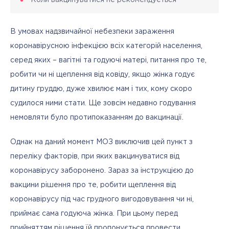
В умовах надзвичайної небезпеки зараження 
коронавірусною інфекцією всіх категорій населення, 
серед яких – вагітні та годуючі матері, питання про те, 
робити чи ні щеплення від ковіду, якщо жінка годує 
дитину груддю, дуже хвилює мам і тих, кому скоро 
судилося ними стати. Ще зовсім недавно годування 
немовляти було протипоказанням до вакцинації. 
Однак на даний момент МОЗ виключив цей пункт з 
переліку факторів, при яких вакцинуватися від 
коронавірусу заборонено. Зараз за інструкцією до 
вакцини рішення про те, робити щеплення від 
коронавірусу під час грудного вигодовування чи ні, 
приймає сама годуюча жінка. При цьому перед 
прийняттям рішення їй пропонується провести 