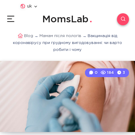
uk
MomsLab
Blog
→
Мамам після пологів
→
Вакцинація від
коронавірусу при грудному вигодовуванні: чи варто
робити і чому
0
184
3