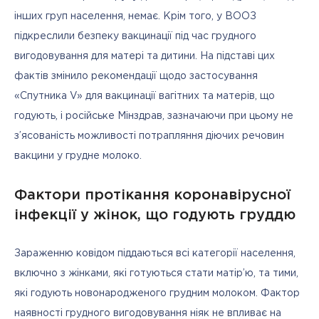
інших груп населення, немає. Крім того, у ВООЗ 
підкреслили безпеку вакцинації під час грудного 
вигодовування для матері та дитини. На підставі цих 
фактів змінило рекомендації щодо застосування 
«Спутника V» для вакцинації вагітних та матерів, що 
годують, і російське Мінздрав, зазначаючи при цьому не 
з’ясованість можливості потрапляння діючих речовин 
вакцини у грудне молоко.
Фактори протікання коронавірусної
інфекції у жінок, що годують груддю
Зараженню ковідом піддаються всі категорії населення, 
включно з жінками, які готуються стати матір’ю, та тими, 
які годують новонародженого грудним молоком. Фактор 
наявності грудного вигодовування ніяк не впливає на 