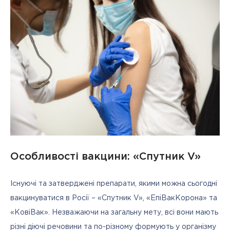
Особливості вакцини: «Спутник V»
Існуючі та затверджені препарати, якими можна сьогодні 
вакцинуватися в Росії – «Спутник V», «ЕпіВакКорона» та 
«КовіВак». Незважаючи на загальну мету, всі вони мають 
різні діючі речовини та по-різному формують у організму 