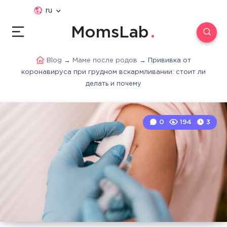
ru
MomsLab
Blog
→
Маме после родов
→
Прививка от
коронавируса при грудном вскармливании: стоит ли
делать и почему
0
194
3