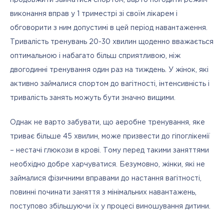
продовжити займатися спортом, варто погодити режим 
виконання вправ у 1 триместрі зі своїм лікарем і 
обговорити з ним допустимі в цей період навантаження. 
Тривалість тренувань 20-30 хвилин щоденно вважається 
оптимальною і набагато більш сприятливою, ніж 
двогодинні тренування один раз на тиждень. У жінок, які 
активно займалися спортом до вагітності, інтенсивність і 
тривалість занять можуть бути значно вищими.
Однак не варто забувати, що аеробне тренування, яке 
триває більше 45 хвилин, може призвести до гіпоглікемії 
– нестачі глюкози в крові. Тому перед такими заняттями 
необхідно добре харчуватися. Безумовно, жінки, які не 
займалися фізичними вправами до настання вагітності, 
повинні починати заняття з мінімальних навантажень, 
поступово збільшуючи їх у процесі виношування дитини.