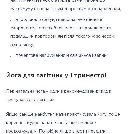
напруженням мускулатури в самій глибині до
максимуму і з подальшим зворотним розслабленням;
впродовж 5 секунд максимально швидке
скорочення і розслаблення м’язів проміжності з
подальшим повторенням після такого ж за часом
відпочинку;
почергове напруження м’язів ануса і вагіни.
Йога для вагітних у 1 триместрі
Перінатальна йога – один з рекомендованих видів 
тренувань для вагітних.
Якщо раніше майбутня мати практикувала йогу, то це 
корисне і мудре заняття вона цілком може 
продовжувати. Потрібно лише внести невеликі 