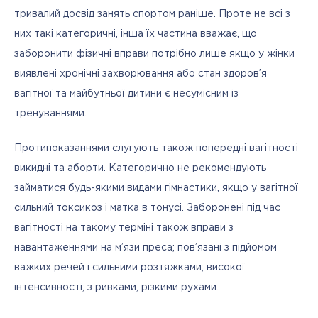
тривалий досвід занять спортом раніше. Проте не всі з 
них такі категоричні, інша їх частина вважає, що 
заборонити фізичні вправи потрібно лише якщо у жінки 
виявлені хронічні захворювання або стан здоров’я 
вагітної та майбутньої дитини є несумісним із 
тренуваннями.
Протипоказаннями слугують також попередні вагітності 
викидні та аборти. Категорично не рекомендують 
займатися будь-якими видами гімнастики, якщо у вагітної 
сильний токсикоз і матка в тонусі. Заборонені під час 
вагітності на такому терміні також вправи з 
навантаженнями на м’язи преса; пов’язані з підйомом 
важких речей і сильними розтяжками; високої 
інтенсивності; з ривками, різкими рухами.