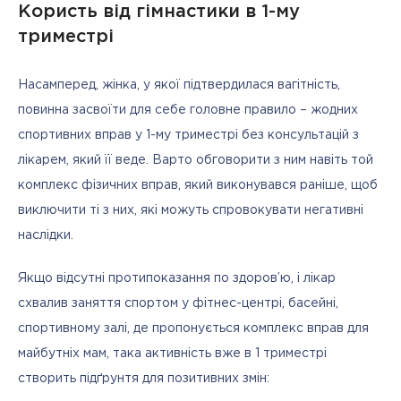
Користь від гімнастики в 1-му
триместрі
Насамперед, жінка, у якої підтвердилася вагітність, 
повинна засвоїти для себе головне правило – жодних 
спортивних вправ у 1-му триместрі без консультацій з 
лікарем, який її веде. Варто обговорити з ним навіть той 
комплекс фізичних вправ, який виконувався раніше, щоб 
виключити ті з них, які можуть спровокувати негативні 
наслідки.
Якщо відсутні протипоказання по здоров’ю, і лікар 
схвалив заняття спортом у фітнес-центрі, басейні, 
спортивному залі, де пропонується комплекс вправ для 
майбутніх мам, така активність вже в 1 триместрі 
створить підґрунтя для позитивних змін: