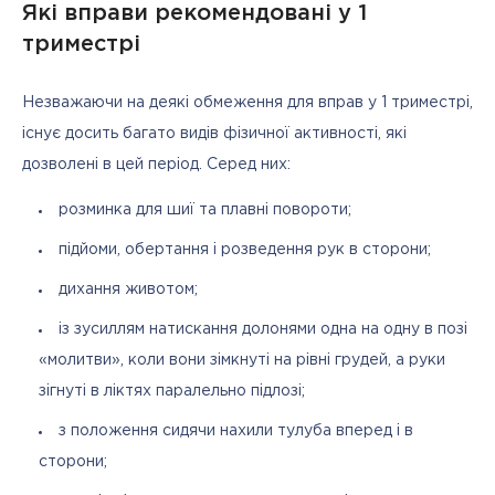
Які вправи рекомендовані у 1
триместрі
Незважаючи на деякі обмеження для вправ у 1 триместрі, 
існує досить багато видів фізичної активності, які 
дозволені в цей період. Серед них:
розминка для шиї та плавні повороти;
підйоми, обертання і розведення рук в сторони;
дихання животом;
із зусиллям натискання долонями одна на одну в позі
«молитви», коли вони зімкнуті на рівні грудей, а руки
зігнуті в ліктях паралельно підлозі;
з положення сидячи нахили тулуба вперед і в
сторони;