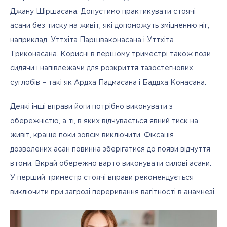
Джану Шіршасана. Допустимо практикувати стоячі 
асани без тиску на живіт, які допоможуть зміцненню ніг, 
наприклад, Уттхіта Паршваконасана і Уттхіта 
Триконасана. Корисні в першому триместрі також пози 
сидячи і напівлежачи для розкриття тазостегнових 
суглобів – такі як Ардха Падмасана і Баддха Конасана.
Деякі інші вправи йоги потрібно виконувати з 
обережністю, а ті, в яких відчувається явний тиск на 
живіт, краще поки зовсім виключити. Фіксація 
дозволених асан повинна зберігатися до появи відчуття 
втоми. Вкрай обережно варто виконувати силові асани. 
У перший триместр стоячі вправи рекомендується 
виключити при загрозі переривання вагітності в анамнезі.