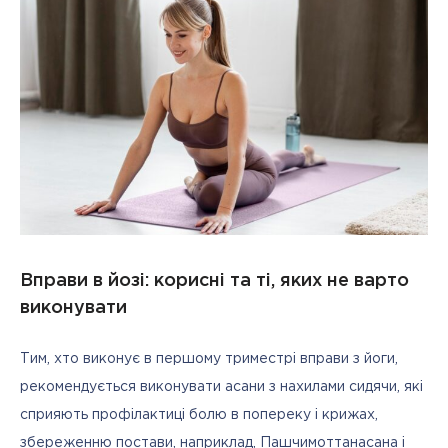
Вправи в йозі: корисні та ті, яких не варто
виконувати
Тим, хто виконує в першому триместрі вправи з йоги, 
рекомендується виконувати асани з нахилами сидячи, які 
сприяють профілактиці болю в попереку і крижах, 
збереженню постави, наприклад, Пашчимоттанасана і 