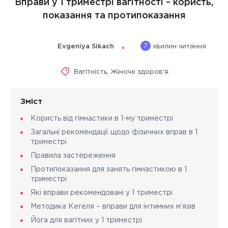
Вправи у 1 триместрі вагітності – користь,
показання та протипоказання
7
Evgeniya Sikach
хвилин читання
Вагітність
,
Жіноче здоров'я
Зміст
Користь від гімнастики в 1-му триместрі
Загальні рекомендації щодо фізичних вправ в 1
триместрі
Правила застереження
Протипоказання для занять гімнастикою в 1
триместрі
Які вправи рекомендовані у 1 триместрі
Методика Кегеля – вправи для інтимних м’язів
Йога для вагітних у 1 триместрі