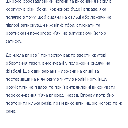
широко розставленими ногами та виконання нахилів 
корпусу в різні боки. Корисною буде і вправа, яка 
полягає в тому, щоб сидячи на стільці або лежачи на 
підлозі, затиснувши між ніг фітбол, стискати та 
розтискати почергово м’яч, не випускаючи його з 
затиску.
До числа вправ 1 триместру варто ввести кругові 
обертання тазом, виконувані у положенні сидячи на 
фітболі. Ще один варіант – лежачи на спині та 
поставивши на м’яч одну зігнуту в коліні ногу, іншу 
розмістити на підлозі та при її випрямленні виконувати 
перекочування м’яча вперед і назад. Вправу потрібно 
повторити кілька разів, потім виконати іншою ногою те ж 
саме.