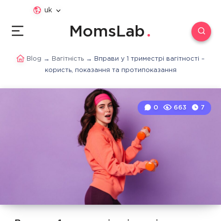
uk
MomsLab
Blog
→
Вагітність
→
Вправи у 1 триместрі вагітності –
користь, показання та протипоказання
0
663
7