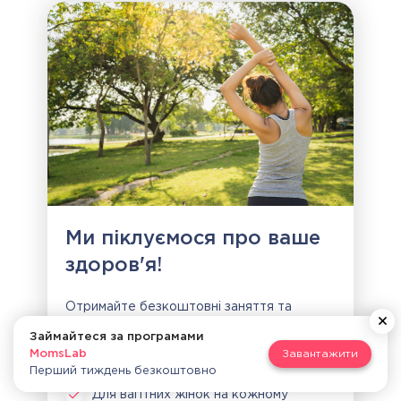
Ми піклуємося про ваше
здоров'я!
Отримайте безкоштовні заняття та
дізнайтеся, як працює курс тренувань і
Займайтеся за програмами
харчування:
MomsLab
Завантажити
Для тих, хто планує вагітність
Перший тиждень безкоштовно
Для вагітних жінок на кожному