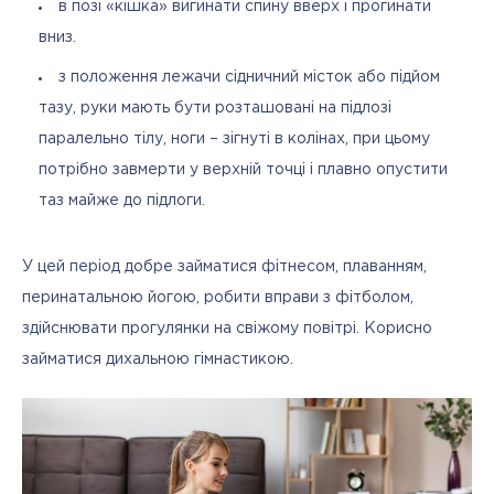
в позі «кішка» вигинати спину вверх і прогинати
вниз.
з положення лежачи сідничний місток або підйом
тазу, руки мають бути розташовані на підлозі
паралельно тілу, ноги – зігнуті в колінах, при цьому
потрібно завмерти у верхній точці і плавно опустити
таз майже до підлоги.
У цей період добре займатися фітнесом, плаванням, 
перинатальною йогою, робити вправи з фітболом, 
здійснювати прогулянки на свіжому повітрі. Корисно 
займатися дихальною гімнастикою.