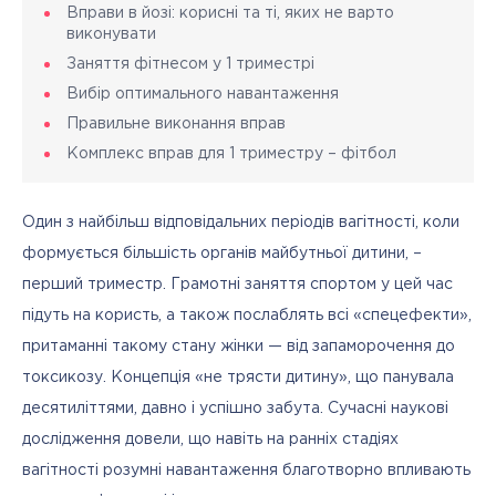
Вправи в йозі: корисні та ті, яких не варто
виконувати
Заняття фітнесом у 1 триместрі
Вибір оптимального навантаження
Правильне виконання вправ
Комплекс вправ для 1 триместру – фітбол
Один з найбільш відповідальних періодів вагітності, коли 
формується більшість органів майбутньої дитини, – 
перший триместр. Грамотні заняття спортом у цей час 
підуть на користь, а також послаблять всі «спецефекти», 
притаманні такому стану жінки — від запаморочення до 
токсикозу. Концепція «не трясти дитину», що панувала 
десятиліттями, давно і успішно забута. Сучасні наукові 
дослідження довели, що навіть на ранніх стадіях 
вагітності розумні навантаження благотворно впливають 