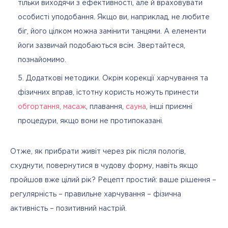
тільки виходячи з ефективності, але й враховувати
особисті уподобання. Якщо ви, наприклад, не любите
біг, його цілком можна замінити танцями. А елементи
йоги зазвичай подобаються всім. Звертайтеся,
познайомимо.
Додаткові методики. Окрім корекції харчування та
фізичних вправ, істотну користь можуть принести
обгортання, масаж
, плавання,
сауна
, інші приємні
процедури, якщо вони не протипоказані.
Отже, як прибрати живіт через рік після пологів, 
схуднути, повернутися в чудову форму, навіть якщо 
пройшов вже цілий рік? Рецепт простий: ваше рішення – 
регулярність – правильне харчування – фізична 
активність – позитивний настрій.