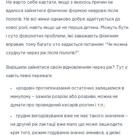
Не варто себе картати, якщо з якихось причин не 
вдалося зайнятися фізичною формою невдовзі після 
пологів. Не всі жінки однаково добре адаптуються до 
нової ролі, навіть якщо це не перша дитина. Можуть бути 
і суто фізіологічні проблеми, які заважають фізичним 
вправам, тому багато хто задається питанням: “Чи можна 
схуднути через рік після пологів?”. 
Вирішили зайнятися своїм відновленням через рік? Тут є 
навіть певні переваги:
«родові» протипоказання остаточно залишилися в
минулому – зажили розрізи або розриви, можна не
думати про проведений кесарів розтин і т.п.;
грудне вигодовування вже не має такого значення –
на другий рік лактації вже мало що може зашкодити,
крім того, режим годування значно змінився, а деякі