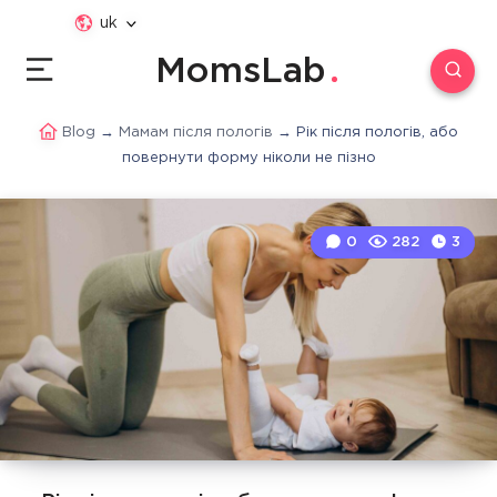
uk
MomsLab
Blog
→
Мамам після пологів
→
Рік після пологів, або
повернути форму ніколи не пізно
0
282
3