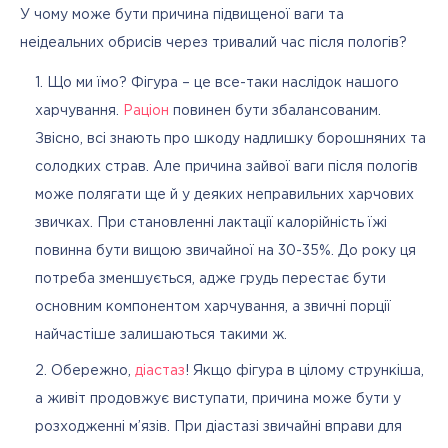
У чому може бути причина підвищеної ваги та 
неідеальних обрисів через тривалий час після пологів?
Що ми їмо? Фігура – це все-таки наслідок нашого
харчування.
Раціон
повинен бути збалансованим.
Звісно, всі знають про шкоду надлишку борошняних та
солодких страв. Але причина зайвої ваги після пологів
може полягати ще й у деяких неправильних харчових
звичках. При становленні лактації калорійність їжі
повинна бути вищою звичайної на 30-35%. До року ця
потреба зменшується, адже грудь перестає бути
основним компонентом харчування, а звичні порції
найчастіше залишаються такими ж.
Обережно,
діастаз
! Якщо фігура в цілому стрункіша,
а живіт продовжує виступати, причина може бути у
розходженні м’язів. При діастазі звичайні вправи для