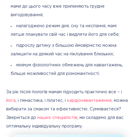
мами до цього часу вже припиняють грудне
вигодовування;
налагоджено режим дня, сну та неспання, мамі
легше планувати свій час і виділяти його для себе;
підрослу дитину з більшою ймовірністю можна
залишити на деякий час на піклування близьких;
мінімум фізіологічних обмежень для навантажень,
більше можливостей для різноманітності.
За рік після пологів мамам підходить практично все – і 
йога
, і гімнастика, і пілатес, і 
кардіонавантаження
, можна 
вибирати за смаком та ефективністю. Сумніваєтеся? 
Зверніться до 
наших спеціалістів
, ми складемо для вас 
оптимальну індивідуальну програму.