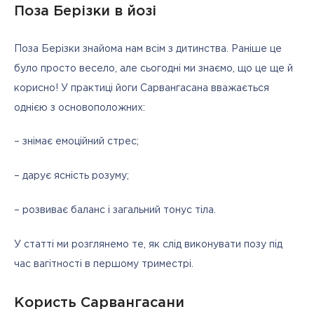
Поза Берізки в йозі
Поза Берізки знайома нам всім з дитинства. Раніше це 
було просто весело, але сьогодні ми знаємо, що це ще й 
корисно! У практиці йоги Сарвангасана вважається 
однією з основоположних:
– знімає емоційний стрес;
– дарує ясність розуму;
– розвиває баланс і загальний тонус тіла.
У статті ми розглянемо те, як слід виконувати позу під 
час вагітності в першому триместрі.
Користь Сарвангасани