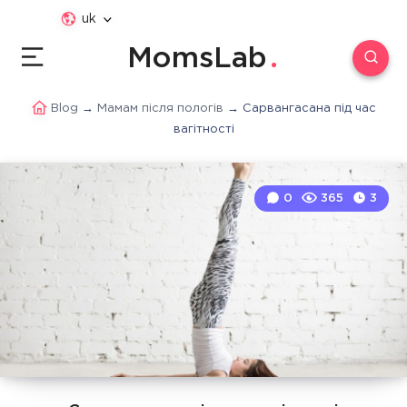
uk
MomsLab
Blog
→
Мамам після пологів
→
Сарвангасана під час
вагітності
0
365
3