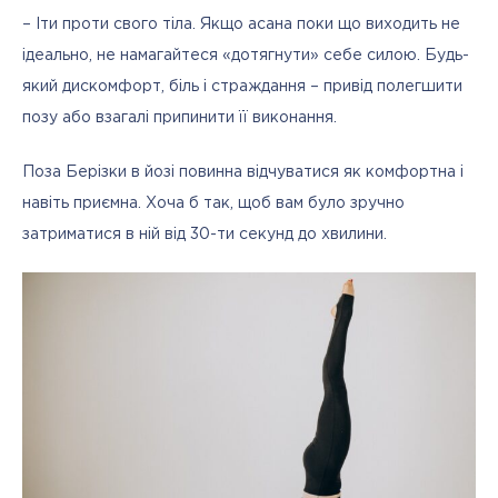
– Іти проти свого тіла. Якщо асана поки що виходить не 
ідеально, не намагайтеся «дотягнути» себе силою. Будь-
який дискомфорт, біль і страждання – привід полегшити 
позу або взагалі припинити її виконання.
Поза Берізки в йозі повинна відчуватися як комфортна і 
навіть приємна. Хоча б так, щоб вам було зручно 
затриматися в ній від 30-ти секунд до хвилини.