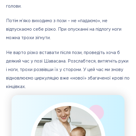
голови.
Потім м’яко виходимо з пози – не «падаємо», не 
відпускаємо себе різко. При опусканні на підлогу ноги 
можна трохи зігнути.
Не варто різко вставати після пози, проведіть хоча б 
деякий час у позі Шавасана. Розслабтеся, витягніть руки 
і ноги, трохи розвівши їх у сторони. У цей час ми знову 
відновлюємо циркуляцію вже «нової» збагаченої крові по 
кінцівках.