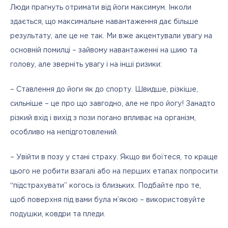
Люди прагнуть отримати від йоги максимум. Інколи 
здається, що максимальне навантаження дає більше 
результату, але це не так. Ми вже акцентували увагу на 
основній помилці – зайвому навантаженні на шию та 
голову, але зверніть увагу і на інші ризики:
– Ставлення до йоги як до спорту. Швидше, різкіше, 
сильніше – це про що завгодно, але не про йогу! Занадто 
різкий вхід і вихід з пози погано впливає на організм, 
особливо на непідготовлений.
– Увійти в позу у стані страху. Якщо ви боїтеся, то краще 
цього не робити взагалі або на перших етапах попросити 
“підстрахувати” когось із близьких. Подбайте про те, 
щоб поверхня під вами була м’якою – використовуйте 
подушки, ковдри та пледи.