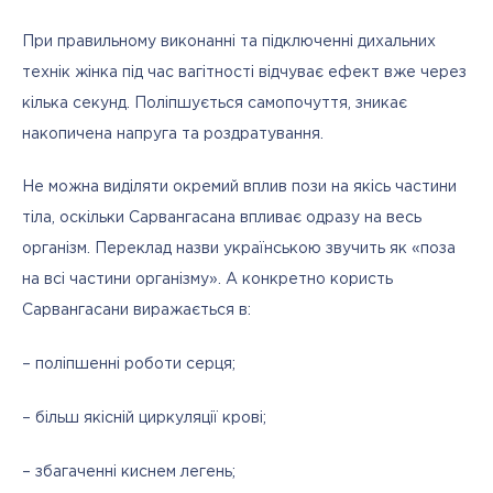
При правильному виконанні та підключенні дихальних 
технік жінка під час вагітності відчуває ефект вже через 
кілька секунд. Поліпшується самопочуття, зникає 
накопичена напруга та роздратування.
Не можна виділяти окремий вплив пози на якісь частини 
тіла, оскільки Сарвангасана впливає одразу на весь 
організм. Переклад назви українською звучить як «поза 
на всі частини організму». А конкретно користь 
Сарвангасани виражається в:
– поліпшенні роботи серця;
– більш якісній циркуляції крові;
– збагаченні киснем легень;