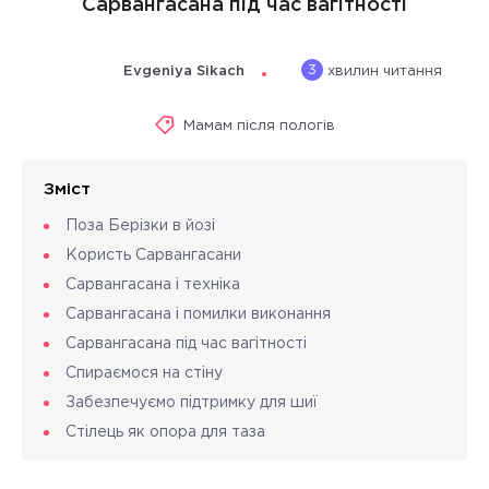
Сарвангасана під час вагітності
3
Evgeniya Sikach
хвилин читання
Мамам після пологів
Зміст
Поза Берізки в йозі
Користь Сарвангасани
Сарвангасана і техніка
Сарвангасана і помилки виконання
Сарвангасана під час вагітності
Спираємося на стіну
Забезпечуємо підтримку для шиї
Стілець як опора для таза