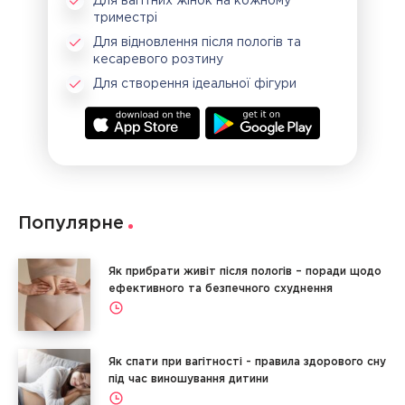
Для вагітних жінок на кожному
триместрі
Для відновлення після пологів та
кесаревого розтину
Для створення ідеальної фігури
Популярне
Як прибрати живіт після пологів – поради щодо
ефективного та безпечного схуднення
Як спати при вагітності - правила здорового сну
під час виношування дитини