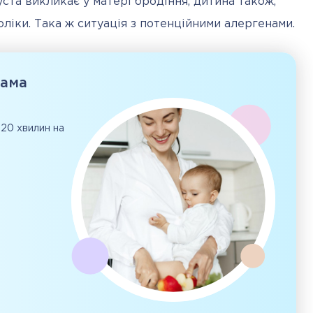
уста викликає у матері бродіння, дитина також, 
коліки. Така ж ситуація з потенційними алергенами.
рама
 20 хвилин на