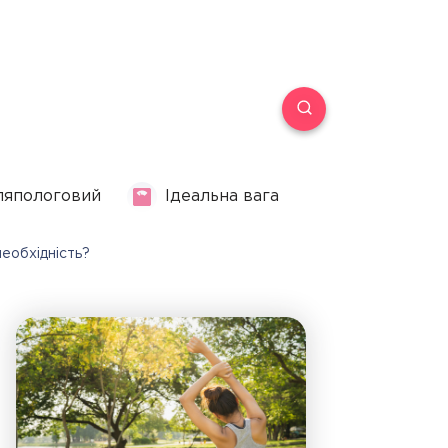
ляпологовий
Ідеальна вага
необхідність?