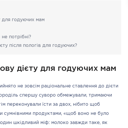
у для годуючих мам
 не потрібні?
єту після пологів для годуючих?
ову дієту для годуючих мам
ийнято не зовсім раціональне ставлення до дієти 
 породіль спершу суворо обмежували, тримаючи 
ім переконували їсти за двох, нібито щоб 
ти сумнівними продуктами, «щоб воно не було 
дин шкідливий міф: молоко завжди таке, як 