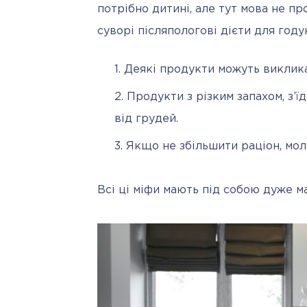
потрібно дитині, але тут мова не пр
суворі післяпологові дієти для год
Деякі продукти можуть виклика
Продукти з різким запахом, з’ї
від грудей.
Якщо не збільшити раціон, моло
Всі ці міфи мають під собою дуже ма