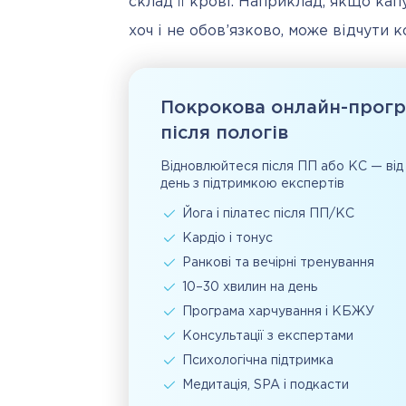
склад її крові. Наприклад, якщо кап
хоч і не обов’язково, може відчути 
Покрокова онлайн-прог
після пологів
Відновлюйтеся після ПП або КС — від
день з підтримкою експертів
Йога і пілатес після ПП/КС
Кардіо і тонус
Ранкові та вечірні тренування
10–30 хвилин на день
Програма харчування і КБЖУ
Консультації з експертами
Психологічна підтримка
Медитація, SPA і подкасти