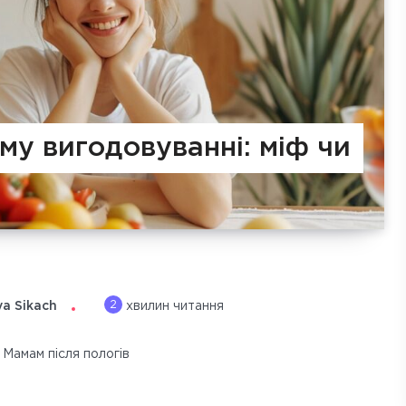
му вигодовуванні: міф чи
2
ya Sikach
хвилин читання
Мамам після пологів