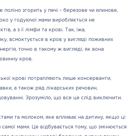
е поліно згорить у печі – березове чи ялинове, 
око у годуючої мами виробляється не 
, а з її лімфи та крові. Так, їжа, 
у, всмоктується в кров у вигляді поживних 
ргія, точно в такому ж вигляді, як вона 
повинну кров.
ької крові потрапляють лише консерванти, 
авки, а також ряд лікарських речовин, 
вуванні. Зрозуміло, що все це слід виключити.
ами та молоком, яке впливає на дитину, якщо ці 
самої мами. Це відбувається тому, що змінюється 