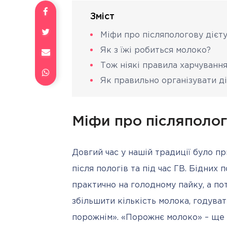
Зміст
Міфи про післяпологову дієт
Як з їжі робиться молоко?
Тож ніякі правила харчування
Як правильно організувати ді
Міфи про післяполог
Довгий час у нашій традиції було пр
після пологів та під час ГВ. Бідних
практично на голодному пайку, а пот
збільшити кількість молока, годува
порожнім». «Порожнє молоко» – ще о