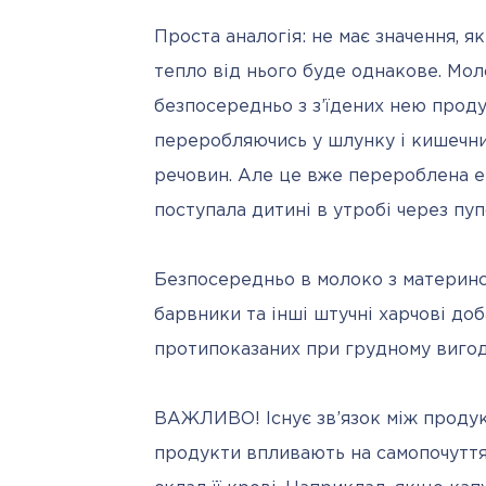
Проста аналогія: не має значення, як
тепло від нього буде однакове. Мол
безпосередньо з з’їдених нею продуктів
переробляючись у шлунку і кишечник
речовин. Але це вже перероблена ене
поступала дитині в утробі через пу
Безпосередньо в молоко з материнс
барвники та інші штучні харчові доб
протипоказаних при грудному вигодо
ВАЖЛИВО! Існує зв’язок між продукт
продукти впливають на самопочуття 