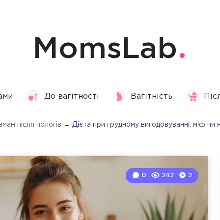
MomsLab
ами
До вагітності
Вагітність
Піс
мам після пологів
→
Дієта при грудному вигодовуванні: міф чи 
0
242
2