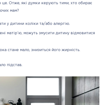
о це. Отже, які думки керують тими, хто обирає 
уючих мам?
ти у дитини коліки та/або алергію.
дені матір’ю, можуть змусити дитину відмовитися
ка стане мало, знизиться його жирність.
ло підстав.