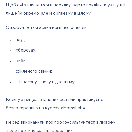
Щоб очі залишалися в порядку, варто приділяти увагу не 
лише їм окремо, але й організму в цілому.
Спробуйте такі асани йоги для очей як:
плуг;
«береза»;
риби;
схиленого свічки;
Шавасану – позу відпочинку.
Кожну з вищезазначених асан ми практикуємо 
безпосередньо на курсах «MomsLab».
Перед виконанням поз проконсультуйтеся з лікарем 
щодо протипоказань. Серед них: