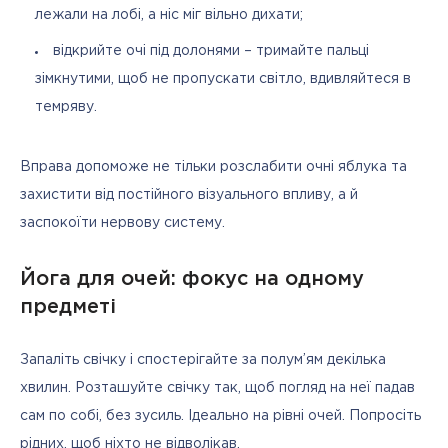
лежали на лобі, а ніс міг вільно дихати;
відкрийте очі під долонями – тримайте пальці
зімкнутими, щоб не пропускати світло, вдивляйтеся в
темряву.
Вправа допоможе не тільки розслабити очні яблука та 
захистити від постійного візуального впливу, а й 
заспокоїти нервову систему.
Йога для очей: фокус на одному
предметі
Запаліть свічку і спостерігайте за полум’ям декілька 
хвилин. Розташуйте свічку так, щоб погляд на неї падав 
сам по собі, без зусиль. Ідеально на рівні очей. Попросіть 
рідних, щоб ніхто не відволікав.