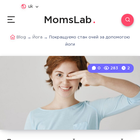
uk
MomsLab
Blog
→
Йога
→
Покращуємо стан очей за допомогою
йоги
0
283
2