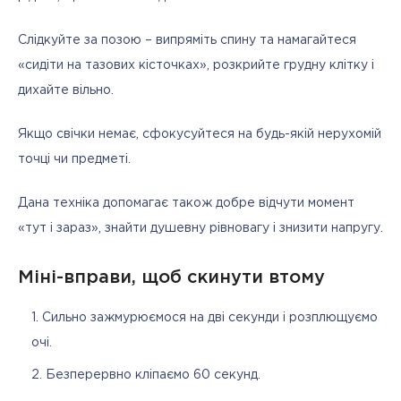
Слідкуйте за позою – випряміть спину та намагайтеся 
«сидіти на тазових кісточках», розкрийте грудну клітку і 
дихайте вільно.
Якщо свічки немає, сфокусуйтеся на будь-якій нерухомій 
точці чи предметі.
Дана техніка допомагає також добре відчути момент 
«тут і зараз», знайти душевну рівновагу і знизити напругу.
Міні-вправи, щоб скинути втому
Сильно зажмурюємося на дві секунди і розплющуємо
очі.
Безперервно кліпаємо 60 секунд.