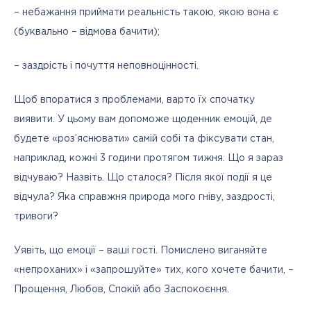
– небажання приймати реальність такою, якою вона є 
(буквально – відмова бачити);
– заздрість і почуття неповноцінності.
Щоб впоратися з проблемами, варто їх спочатку 
виявити. У цьому вам допоможе щоденник емоцій, де 
будете «роз’яснювати» самій собі та фіксувати стан, 
наприклад, кожні 3 години протягом тижня. Що я зараз 
відчуваю? Назвіть. Що сталося? Після якої події я це 
відчула? Яка справжня природа мого гніву, заздрості, 
тривоги?
Уявіть, що емоції – ваші гості. Помислено виганяйте 
«непроханих» і «запрошуйте» тих, кого хочете бачити, – 
Прощення, Любов, Спокій або Заспокоєння.