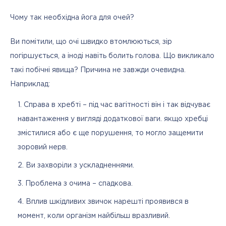
Чому так необхідна йога для очей?
Ви помітили, що очі швидко втомлюються, зір 
погіршується, а іноді навіть болить голова. Що викликало 
такі побічні явища? Причина не завжди очевидна. 
Наприклад:
Справа в хребті – під час вагітності він і так відчуває
навантаження у вигляді додаткової ваги. якщо хребці
змістилися або є ще порушення, то могло защемити
зоровий нерв.
Ви захворіли з ускладненнями.
Проблема з очима – спадкова.
Вплив шкідливих звичок нарешті проявився в
момент, коли організм найбільш вразливий.