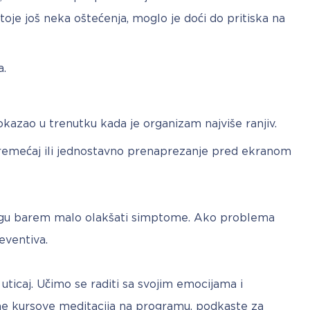
toje još neka oštećenja, moglo je doći do pritiska na
a.
okazao u trenutku kada je organizam najviše ranjiv.
poremećaj ili jednostavno prenaprezanje pred ekranom
ogu barem malo olakšati simptome. Ako problema 
eventiva.
icaj. Učimo se raditi sa svojim emocijama i 
ne kursove meditacija na programu, podkaste za 