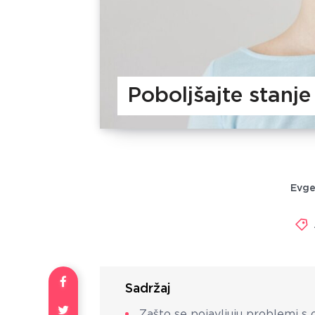
Poboljšajte stanj
Evge
Sadržaj
Zašto se pojavljuju problemi s