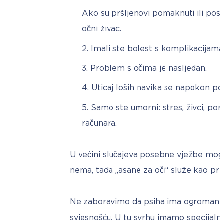
Ako su pršljenovi pomaknuti ili pos
očni živac.
Imali ste bolest s komplikacijam
Problem s očima je nasljedan.
Uticaj loših navika se napokon p
Samo ste umorni: stres, živci, 
računara.
U većini slučajeva posebne vježbe m
nema, tada „asane za oči“ služe kao pr
Ne zaboravimo da psiha ima ogroman ut
svjesnošću. U tu svrhu imamo specijal