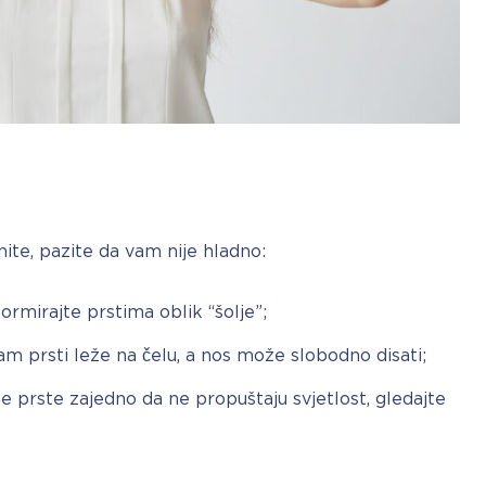
nite, pazite da vam nije hladno:
formirajte prstima oblik “šolje”;
am prsti leže na čelu, a nos može slobodno disati;
te prste zajedno da ne propuštaju svjetlost, gledajte