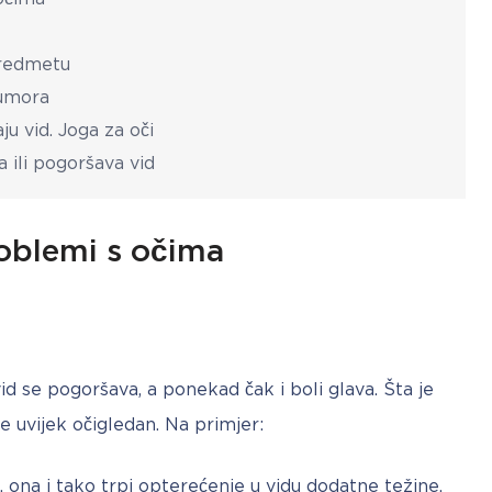
predmetu
 umora
ju vid. Joga za oči
 ili pogoršava vid
roblemi s očima
vid se pogoršava, a ponekad čak i boli glava. Šta je 
 uvijek očigledan. Na primjer:
 ona i tako trpi opterećenje u vidu dodatne težine.