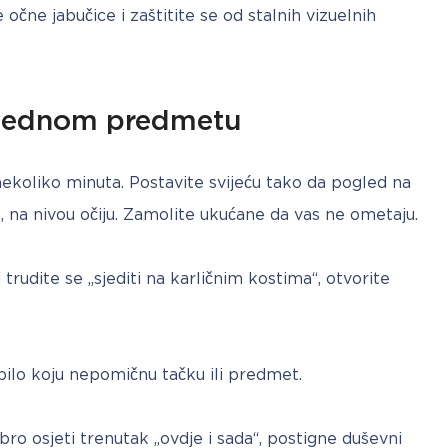
ne jabučice i zaštitite se od stalnih vizuelnih 
a jednom predmetu
ekoliko minuta. Postavite svijeću tako da pogled na 
, na nivou očiju. Zamolite ukućane da vas ne ometaju.
 trudite se „sjediti na karličnim kostima“, otvorite 
bilo koju nepomičnu tačku ili predmet.
 osjeti trenutak „ovdje i sada“, postigne duševni 