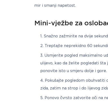
mir i smanji napetost.
Mini-vježbe za oslob
Snažno zažmirite na dvije sekunde
Treptajte neprekidno 60 sekundi
Usmjerite pogled maksimalno udes
ulijevo, kao da želite pogledati šta
ponovite isto u smjeru dolje i gore.
Pokušajte pogledom obuhvatiti ci
zida, zatim na strop i do lijevog zida
Ponovo čvrsto zatvorite oči na n