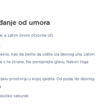
ađanje od umora
, a zatim širom otvorite oči.
.
no, kao da želite da vidite iza desnog uha, zatim
 je s te strane. Ne pomjerajte glavu. Nakon toga
jelu prostoriju u kojoj sjedite. Od poda, do desnog
.
ekoliko sekundi.