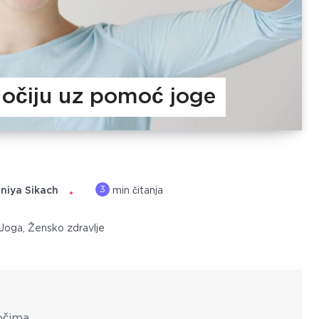
e očiju uz pomoć joge
3
niya Sikach
min čitanja
Joga
,
Žensko zdravlje
 očima