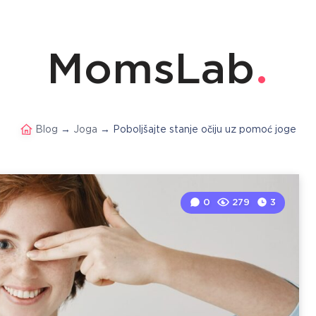
MomsLab
Blog
→
Joga
→
Poboljšajte stanje očiju uz pomoć joge
0
279
3