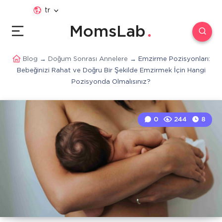
tr
MomsLab
Blog
→
Doğum Sonrası Annelere
→
Emzirme Pozisyonları:
Bebeğinizi Rahat ve Doğru Bir Şekilde Emzirmek İçin Hangi
Pozisyonda Olmalısınız?
0
244
8