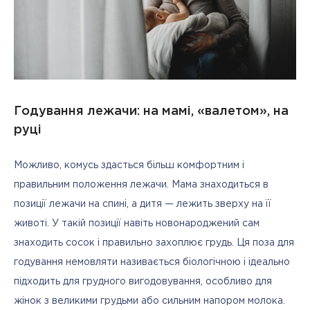
Годування лежачи: на мамі, «валетом», на
руці
Можливо, комусь здасться більш комфортним і 
правильним положення лежачи. Мама знаходиться в 
позиції лежачи на спині, а дитя — лежить зверху на її 
животі. У такій позиції навіть новонароджений сам 
знаходить сосок і правильно захоплює грудь. Ця поза для 
годування немовляти називається біологічною і ідеально 
підходить для грудного вигодовування, особливо для 
жінок з великими грудьми або сильним напором молока.