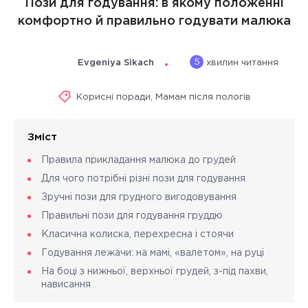
Пози для годування: в якому положенні
комфортно й правильно годувати малюка
5
Evgeniya Sikach
хвилин читання
Корисні поради
,
Мамам після пологів
Зміст
Правила прикладання малюка до грудей
Для чого потрібні різні пози для годування
Зручні пози для грудного вигодовування
Правильні пози для годування груддю
Класична колиска, перехресна і стоячи
Годування лежачи: на мамі, «валетом», на руці
На боці з нижньої, верхньої грудей, з-під пахви,
нависання