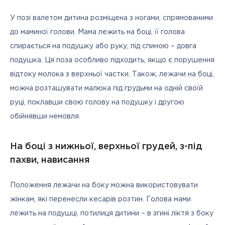
У позі валетом дитина розміщена з ногами, спрямованими 
до маминої голови. Мама лежить на боці, її голова 
спирається на подушку або руку, під спиною – довга 
подушка. Ця поза особливо підходить, якщо є порушення 
відтоку молока з верхньої частки. Також, лежачи на боці, 
можна розташувати малюка під грудьми на одній своїй 
руці, поклавши свою голову на подушку і другою 
обійнявши немовля.
На боці з нижньої, верхньої грудей, з-під
пахви, нависання
Положення лежачи на боку можна використовувати 
жінкам, які перенесли кесарів розтин. Голова мами 
лежить на подушці, потилиця дитини – в згині ліктя з боку 