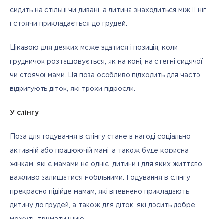
сидить на стільці чи дивані, а дитина знаходиться між її ніг 
і стоячи прикладається до грудей.
Цікавою для деяких може здатися і позиція, коли 
грудничок розташовується, як на коні, на стегні сидячої 
чи стоячої мами. Ця поза особливо підходить для часто 
відригують діток, які трохи підросли.
У слінгу
Поза для годування в слінгу стане в нагоді соціально 
активній або працюючій мамі, а також буде корисна 
жінкам, які є мамами не однієї дитини і для яких життєво 
важливо залишатися мобільними. Годування в слінгу 
прекрасно підійде мамам, які впевнено прикладають 
дитину до грудей, а також для діток, які досить добре 
можуть тримати шию.