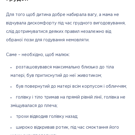
Для того щоб дитина добре набирала вагу, а мама не 
відчувала дискомфорту під час грудного вигодовування, 
слід дотримуватися деяких правил незалежно від 
обраної пози для годування немовляти. 
Саме – необхідно, щоб малюк:
розташовувався максимально близько до тіла
матері, був притиснутий до неї животиком;
був повернутий до матері всім корпусом і обличчям;
голівку і тіло тримав на прямій рівній лінії, голівка не
зміщувалася до плеча;
трохи відводив голівку назад;
широко відкривав ротик, під час смоктання його