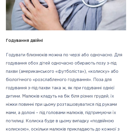
Годування двійні
Годувати близнюків можна по черзі або одночасно. Для 
годування обох дітей одночасно обирають позу з-під 
пахви (американського «футболіста»), «колиску» або 
біологічного «розслабленого годування». Поза для 
годування з-під пахви така ж, як при годуванні однієї 
дитини. Малюків кладуть на бік біля різних грудей, їх 
ніжки повинні при цьому розташовуватися під руками 
мами, а долоні – під головами малюків, підтримуючи їх 
потилиці. Колиска буде в цьому випадку «подвійною 
колискою», оскільки малюків прикладають до кожної з 