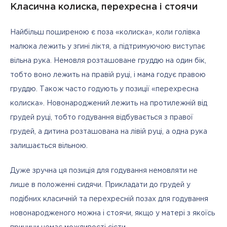
Класична колиска, перехресна і стоячи
Найбільш поширеною є поза «колиска», коли голівка 
малюка лежить у згині ліктя, а підтримуючою виступає 
вільна рука. Немовля розташоване груддю на один бік, 
тобто воно лежить на правій руці, і мама годує правою 
груддю. Також часто годують у позиції «перехресна 
колиска». Новонароджений лежить на протилежній від 
грудей руці, тобто годування відбувається з правої 
грудей, а дитина розташована на лівій руці, а одна рука 
залишається вільною. 
Дуже зручна ця позиція для годування немовляти не 
лише в положенні сидячи. Прикладати до грудей у 
подібних класичній та перехресній позах для годування 
новонародженого можна і стоячи, якщо у матері з якоїсь 