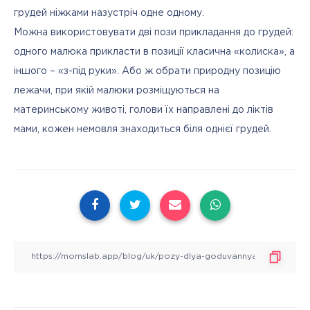
грудей ніжками назустріч одне одному. 
Можна використовувати дві пози прикладання до грудей: 
одного малюка прикласти в позиції класична «колиска», а 
іншого – «з-під руки». Або ж обрати природну позицію 
лежачи, при якій малюки розміщуються на 
материнському животі, голови їх направлені до ліктів 
мами, кожен немовля знаходиться біля однієї грудей.