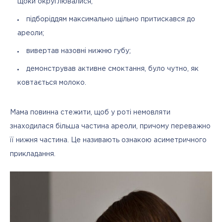
щоки округлювалися;
підборіддям максимально щільно притискався до
ареоли;
вивертав назовні нижню губу;
демонстрував активне смоктання, було чутно, як
ковтається молоко.
Мама повинна стежити, щоб у роті немовляти 
знаходилася більша частина ареоли, причому переважно 
її нижня частина. Це називають ознакою асиметричного 
прикладання.