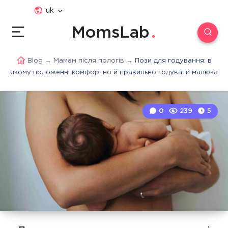
uk
MomsLab
Blog
→
Мамам після пологів
→
Пози для годування: в
якому положенні комфортно й правильно годувати малюка
0
239
5