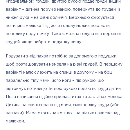
«годувальної» грудей, другою рукою подає груди. Інший 
варіант – дитина поруч з мамою, повернута до грудей, її 
нижня рука – на рівні обличчя. Верхньою фіксується 
потилиця малюка. Під його голову можна покласти 
невелику подушечку. Також можна годувати з верхньої 
грудей, якщо вибрати подушку вищу.
Годувати з-під пахви потрібно за допомогою подушки, 
щоб розташовувати немовля на рівні грудей. В першому 
варіанті малюк лежить на спинці, в другому – на боці, 
паралельно тілу мами, його ноги – під рукою, що 
підтримує потилицю. Іншою рукою подають груди дитині. 
Поза нависання підійде при маститах та заставах молока. 
Дитина на спині справа від мами, смокче ліву груди (або 
навпаки). Мама стоїть на колінях і на ліктях нависає над 
малюком. 