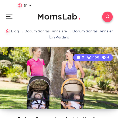
tr
MomsLab
Blog
→
Doğum Sonrası Annelere
→
Doğum Sonrası Anneler
İçin Kardiyo
0
456
4