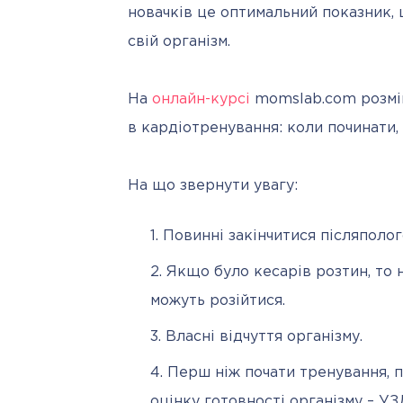
новачків це оптимальний показник, 
свій організм.
На 
онлайн-курсі
 momslab.com розмі
в кардіотренування: коли починати, с
На що звернути увагу:
Повинні закінчитися післяполог
Якщо було кесарів розтин, то 
можуть розійтися.
Власні відчуття організму.
Перш ніж почати тренування, п
оцінку готовності організму – УЗ