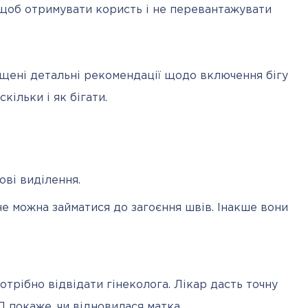
щоб отримувати користь і не перевантажувати 
щені детальні рекомендації щодо включення бігу 
кільки і як бігати.
ові виділення.
не можна займатися до загоєння швів. Інакше вони
отрібно відвідати гінеколога. Лікар дасть точну
Д покаже, чи відновилася матка.