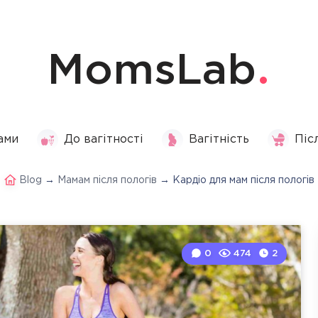
MomsLab
ами
До вагітності
Вагітність
Піс
Blog
→
Мамам після пологів
→
Кардіо для мам після пологів
0
474
2