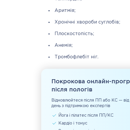
Аритмія;
Хронічні хвороби суглобів;
Плоскостопість;
Анемія;
Тромбофлебіт ніг.
Покрокова онлайн-прог
після пологів
Відновлюйтеся після ПП або КС — від
день з підтримкою експертів
Йога і пілатес після ПП/КС
Кардіо і тонус