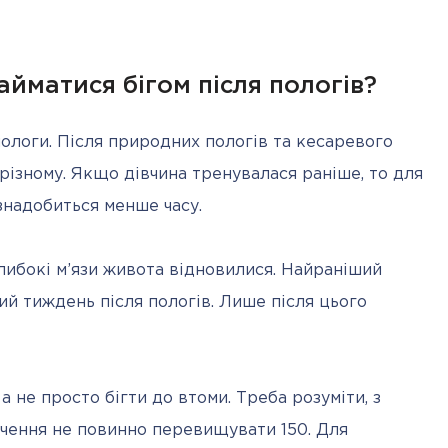
йматися бігом після пологів?
ологи. Після природних пологів та кесаревого 
різному. Якщо дівчина тренувалася раніше, то для 
 знадобиться менше часу.
либокі м’язи живота відновилися. Найраніший 
тий тиждень після пологів. Лише після цього 
 не просто бігти до втоми. Треба розуміти, з 
чення не повинно перевищувати 150. Для 