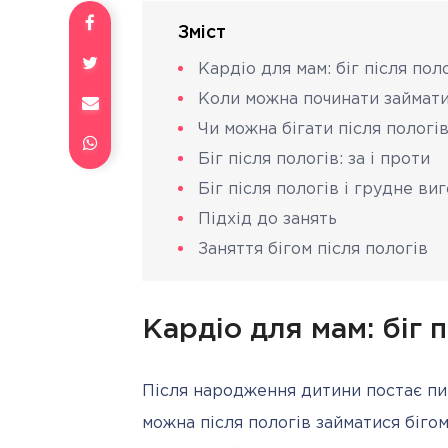
Зміст
Кардіо для мам: біг після пол
Коли можна починати займатис
Чи можна бігати після пологі
Біг після пологів: за і проти
Біг після пологів і грудне в
Підхід до занять
Заняття бігом після пологів
Кардіо для мам: біг п
Після народження дитини постає пи
можна після пологів займатися біго