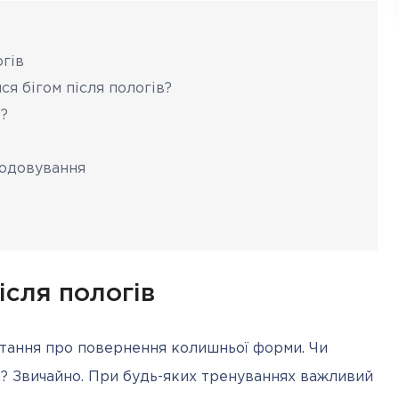
огів
я бігом після пологів?
в?
игодовування
ісля пологів
тання про повернення колишньої форми. Чи 
м? Звичайно. При будь-яких тренуваннях важливий 