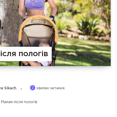
ісля пологів
2
ya Sikach
хвилин читання
Мамам після пологів