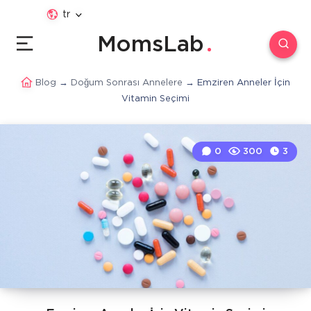
tr
MomsLab
Blog
→
Doğum Sonrası Annelere
→
Emziren Anneler İçin
Vitamin Seçimi
0
300
3