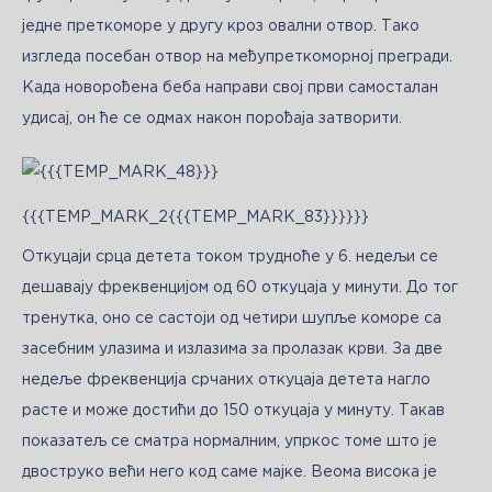
једне преткоморе у другу кроз овални отвор. Тако 
изгледа посебан отвор на међупреткоморној прегради. 
Када новорођена беба направи свој први самосталан 
удисај, он ће се одмах након порођаја затворити.
{{{TEMP_MARK_2{{{TEMP_MARK_83}}}}}}
Откуцаји срца детета током трудноће у 6. недељи се 
дешавају фреквенцијом од 60 откуцаја у минути. До тог 
тренутка, оно се састоји од четири шупље коморе са 
засебним улазима и излазима за пролазак крви. За две 
недеље фреквенција срчаних откуцаја детета нагло 
расте и може достићи до 150 откуцаја у минуту. Такав 
показатељ се сматра нормалним, упркос томе што је 
двоструко већи него код саме мајке. Веома високa је 