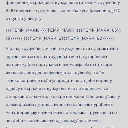
фреквенција срчаних откуцаја детета током трудноће у 
9–10 недељи – срце малог човечића куца брзином од 170 
откуцаја у минуту. 
{{{TEMP_MARK_{{{TEMP_MARK_{{{TEMP_MARK_83}}
}9}}}}}} {{{TEMP_MARK_2{{{TEMP_MARK_82}}}}}}
У раној трудноћи, срчани откуцаји детета су практично 
једини показатељ да трудноћа тече по утврђеном 
алгоритму без одступања и аномалија. Зато што пре 
жена постане део евиденције за трудноћу, то ће 
гинеколог раније моћи упоредити постојеће норме у 
односу на срчане откуцаје детета по недељама са 
стварним стањем код конкретне жене. Ово омогућава у 
раним фазама дијагностиковање озбиљних урођених 
мана, корекцију начина живота и навика труднице, и по 
потреби – прописивање одговарајућег лечења. 