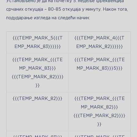
Установљено је да на почетку 5. недеље фреквенција 
срчаних откуцаја – 80-85 откуцаја у минуту. Након тога, 
подударање изгледа на следећи начин:
{{{TEMP_MARK_5{{{T
{{{TEMP_MARK_4{{{T
EMP_MARK_83}}}}}}
EMP_MARK_82}}}}}}
{{{TEMP_MARK_{{{TE
{{{TEMP_MARK_{{{TE
MP_MARK_83}}}
MP_MARK_83}}}5}}}
{{{TEMP_MARK_82}}}}
}}
{{{TEMP_MARK_82}}}
{{{TEMP_MARK_{{{TE
MP_MARK_82}}}
{{{TEMP_MARK_82}}}}
}}