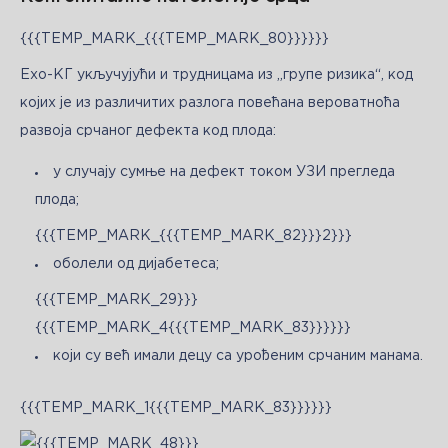
{{{TEMP_MARK_{{{TEMP_MARK_80}}}}}}
Ехо-КГ укључујући и трудницама из „групе ризика“, код 
којих је из различитих разлога повећана вероватноћа 
развоја срчаног дефекта код плода:
у случају сумње на дефект током УЗИ прегледа
плода;
{{{TEMP_MARK_{{{TEMP_MARK_82}}}2}}}
оболели од дијабетеса;
{{{TEMP_MARK_29}}}
{{{TEMP_MARK_4{{{TEMP_MARK_83}}}}}}
који су већ имали децу са урођеним срчаним манама.
{{{TEMP_MARK_1{{{TEMP_MARK_83}}}}}}