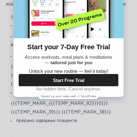
изазивају. Тако код брадикардије, они могу укључивати:
{{{TEMP_MARK_{{{TEMP_MARK_82}}}1}}}
вишеструка трудноћа.
штетне навике, недостатак витамина, свежег
ваздуха;
недовољна физичка активност;
{{{TEMP_MARK_{{{TEMP_MARK_82}}}4}}}
{{{TEMP_MARK_59}}}
{{{TEMP_MARK_3{{{TEMP_MARK_83}}}}}}
инфективне болести;
{{{TEMP_MARK_{{{TEMP_MARK_82}}}0}}}
{{{TEMP_MARK_39}}} {{{TEMP_MARK_38}}}
прерано одвајање плаценте.