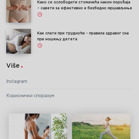
Како се ослободити стомачића након порођаја
– савети за ефективно и безбедно мршављење
Как спати при трудноћи - правила здравог сна
при ношењу детета
Više
Instagram
Кориснички споразум