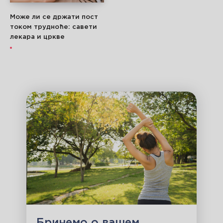
Може ли се држати пост
током трудноће: савети
лекара и цркве