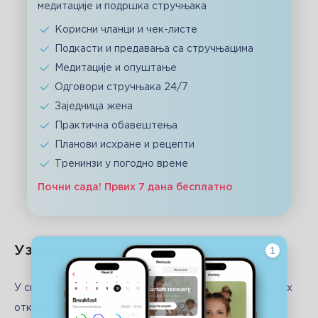
медитације и подршка стручњака
Корисни чланци и чек-листе
Подкасти и предавања са стручњацима
Медитације и опуштање
Одговори стручњака 24/7
Заједница жена
Практична обавештења
Планови исхране и рецепти
Тренинзи у погодно време
Почни сада! Првих 7 дана бесплатно
Узроци поремећаја срчаног ритма
У сваком случају, код поремећаја фреквенције срчаних 
откуцаја код детета постоји низ разлога који их 