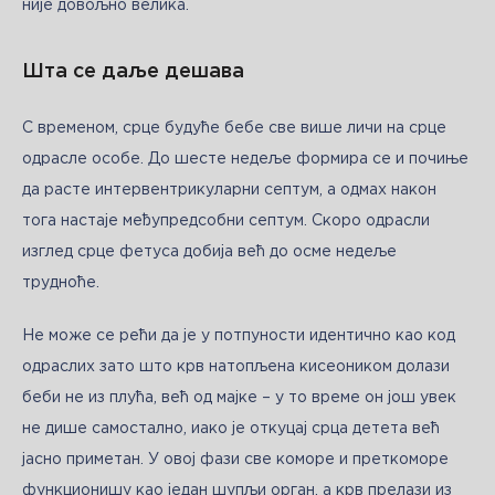
није довољно велика.
Шта се даље дешава
С временом, срце будуће бебе све више личи на срце 
одрасле особе. До шесте недеље формира се и почиње 
да расте интервентрикуларни септум, а одмах након 
тога настаје међупредсобни септум. Скоро одрасли 
изглед срце фетуса добија већ до осме недеље 
трудноће. 
Не може се рећи да је у потпуности идентично као код 
одраслих зато што крв натопљена кисеоником долази 
беби не из плућа, већ од мајке – у то време он још увек 
не дише самостално, иако је откуцај срца детета већ 
јасно приметан. У овој фази све коморе и преткоморе 
функционишу као један шупљи орган, а крв прелази из 