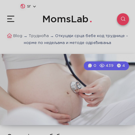
sr
MomsLab
Blog
→
Трудноћа
→
Откуцаји срца бебе код труднице –
норме по недељама и методе одређивања
0
439
4