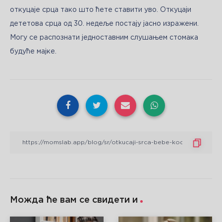
откуцаје срца тако што ћете ставити уво. Откуцаји 
дететова срца од 30. недеље постају јасно изражени. 
Могу се распознати једноставним слушањем стомака 
будуће мајке.
Можда ће вам се свидети и