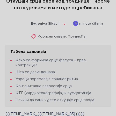
Откуцаји срца бебе код труднице – норме
по недељама и методе одређивања
4
Evgeniya Sikach
minuta čitanja
Корисни савети
,
Трудноћа
Табела садржаја
Како се формира срце фетуса – прва
контракција
Шта се даље дешава
Узроци поремећаја срчаног ритма
Конгениталне патологије срца
КТГ (кардиотокографија) и аускултација
Начини да сами чујете откуцаје срца плода
{{{TEMP_MARK_{{{TEMP_MARK_83}}}}}}