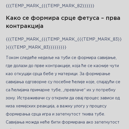
{{{TEMP_MARK_{{{TEMP_MARK_82}}}}}}
Како се формира срце фетуса – прва
контракција
{{{TEMP_MARK_{{{TEMP_MARK_{{{TEMP_MARK_83}}
}{{{TEMP_MARK_83}}}}}}}}}
Током следеће недеље на туби се формира савијање, 
где долази до прве контракције, која ће се касније чути 
као откуцаји срца бебе у материци. За формирање 
савијања одговорне су посебне ћелије које, спајајући се 
са ћелијама примарне тубе, „превлаче“ их у потребну 
зону. Истраживачи су открили да овај процес зависи од 
низа хемијских реакција, а важну улогу у процесу 
формирања срца игра и затегнутост ткива тубе. 
Савијања можда неће бити формирана ако затегнутост 