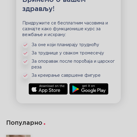
Бринемо о вашем
здрављу!
Придружите се бесплатним часовима и
сазнајте како функционише курс за
вежбање и исхрану:
За оне који планирају трудноћу
За труднице у сваком тромесечју
За опоравак после порођаја и царског
реза
За креирање савршене фигуре
Популарно