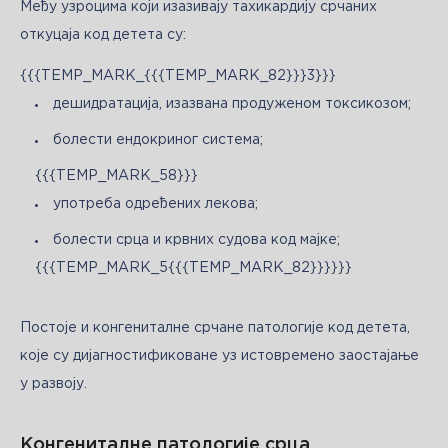
Међу узроцима који изазивају тахикардију срчаних 
откуцаја код детета су:
{{{TEMP_MARK_{{{TEMP_MARK_82}}}3}}}
дешидратација, изазвана продуженом токсикозом;
болести ендокриног система;
{{{TEMP_MARK_58}}}
употреба одређених лекова;
болести срца и крвних судова код мајке;
{{{TEMP_MARK_5{{{TEMP_MARK_82}}}}}}
Постоје и конгениталне срчане патологије код детета, 
које су дијагностификоване уз истовремено заостајање 
у развоју.
Конгениталне патологије срца