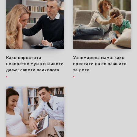
Како опростити
Узнемирена мама: како
неверство мужа и живети
престати да се плашите
даље: савети психолога
за дете