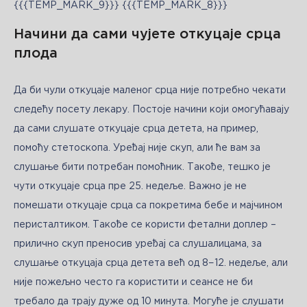
{{{TEMP_MARK_9}}} {{{TEMP_MARK_8}}}
Начини да сами чујете откуцаје срца
плода
Да би чули откуцаје маленог срца није потребно чекати 
следећу посету лекару. Постоје начини који омогућавају 
да сами слушате откуцаје срца детета, на пример, 
помоћу стетоскопа. Уређај није скуп, али ће вам за 
слушање бити потребан помоћник. Такође, тешко је 
чути откуцаје срца пре 25. недеље. Важно је не 
помешати откуцаје срца са покретима бебе и мајчином 
перисталтиком. Такође се користи фетални доплер – 
прилично скуп преносив уређај са слушалицама, за 
слушање откуцаја срца детета већ од 8−12. недеље, али 
није пожељно често га користити и сеансе не би 
требало да трају дуже од 10 минута. Могуће је слушати 