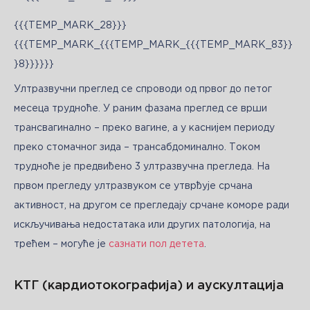
{{{TEMP_MARK_28}}}
{{{TEMP_MARK_{{{TEMP_MARK_{{{TEMP_MARK_83}}
}8}}}}}}
Ултразвучни преглед се спроводи од првог до петог 
месеца трудноће. У раним фазама преглед се врши 
трансвагинално – преко вагине, а у каснијем периоду 
преко стомачног зида – трансабдоминално. Током 
трудноће је предвиђено 3 ултразвучна прегледа. На 
првом прегледу ултразвуком се утврђује срчана 
активност, на другом се прегледају срчане коморе ради 
искључивања недостатака или других патологија, на 
трећем – могуће је 
сазнати пол детета
.
КТГ (кардиотокографија) и аускултација