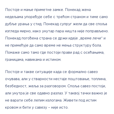
Постоје и мање приметне замке. Понекад жена 
недељама упоређује себе с трећом страном и тиме само 
дубље урања у стид. Понекад супруг жели да све споља 
изгледа мирно, иако унутар пара ништа није поправљено. 
Понекад погођена страна се држи идеје „време лечи“ и 
не примећује да само време не мења структуру бола. 
Помаже само тамо где постоји прави рад с осећањима, 
границама, навикама и истином.
Постоје и такве ситуације када се формално савез 
очувава, али у стварности нестаје поштовање, топлина, 
безбедност, жеља за разговором. Споља савез постоји, 
али унутра је све одавно разлаз. У таквој тачки важно је 
не варати себе лепим излогама. Живети под истим 
кровом и бити у савезу – није исто.