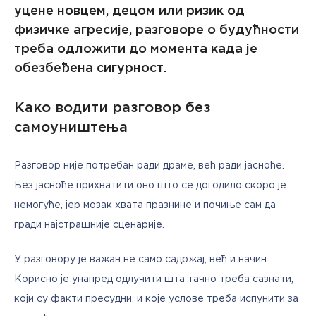
уцене новцем, децом или ризик од
физичке агресије, разговоре о будућности
треба одложити до момента када је
обезбеђена сигурност.
Како водити разговор без
самоуништења
Разговор није потребан ради драме, већ ради јасноће. 
Без јасноће прихватити оно што се догодило скоро је 
немогуће, јер мозак хвата празнине и почиње сам да 
гради најстрашније сценарије. 
У разговору је важан не само садржај, већ и начин. 
Корисно је унапред одлучити шта тачно треба сазнати, 
који су факти пресудни, и које услове треба испунити за 