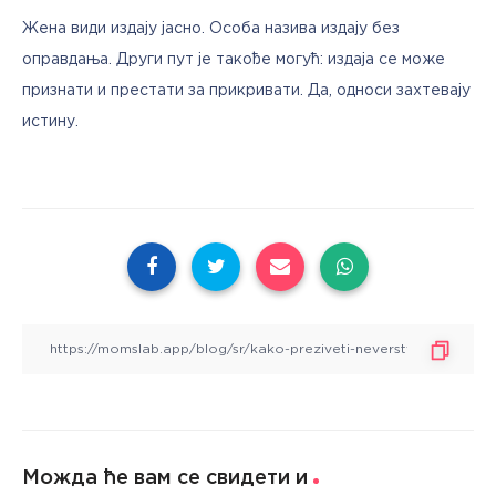
Жена види издају јасно. Особа назива издају без 
оправдања. Други пут је такође могућ: издаја се може 
признати и престати за прикривати. Да, односи захтевају 
истину.
Можда ће вам се свидети и