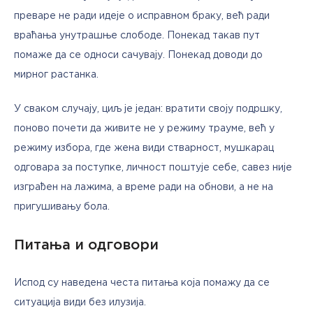
преваре не ради идеје о исправном браку, већ ради 
враћања унутрашње слободе. Понекад такав пут 
помаже да се односи сачувају. Понекад доводи до 
мирног растанка. 
У сваком случају, циљ је један: вратити своју подршку, 
поново почети да живите не у режиму трауме, већ у 
режиму избора, где жена види стварност, мушкарац 
одговара за поступке, личност поштује себе, савез није 
изграђен на лажима, а време ради на обнови, а не на 
пригушивању бола.
Питања и одговори
Испод су наведена честа питања која помажу да се 
ситуација види без илузија.