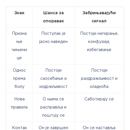
Знак
Шанса за
Забрињавајући
опоравак
сигнал
Призна
Поступак је
Постоји негирање,
ње
јасно наведен
конфузија,
чињени
избегавање
це
Однос
Постоји
Постоји
према
саосећање и
раздражљивост и
болу
издржљивост
хладноћа
Нова
О њима се
Саботирају се
правила
расправља и
поштују се
Контак
Он је завршен
Он се наставља