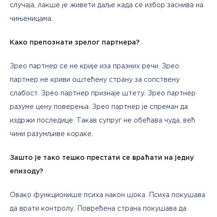
случаја, лакше је живети даље када се избор заснива на 
чињеницама.
Како препознати зрелог партнера?
Зрео партнер се не крије иза празних речи. Зрео 
партнер не криви оштећену страну за сопствену 
слабост. Зрео партнер признаје штету. Зрео партнер 
разуме цену поверења. Зрео партнер је спреман да 
издржи последице. Такав супруг не обећава чуда, већ 
чини разумљиве кораке.
Зашто је тако тешко престати се враћати на једну 
епизоду?
Овако функционише психа након шока. Психа покушава 
да врати контролу. Повређена страна покушава да 