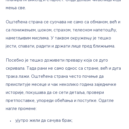
планирати викенд и старост. Онда долази чињеница која 
мења све. 
Оштећена страна се суочава не само са обманом, већ и 
са понижењем, шоком, страхом, телесном напетошћу, 
наметљивим мислима. У таквом окружењу је тешко 
јести, спавати, радити и држати лице пред ближњима.
Посебно је тешко доживети превару која се дуго 
скривала. Тада рани не само однос са стране, већ и дуга 
трака лажи. Оштећена страна често почиње да 
преиспитује месеце и чак неколико година заједничке 
историје, покушава да се сети детаља, провери 
претпоставке, упореди обећања и поступке. Одатле 
нагле промене: 
ујутро жели да сачува брак;