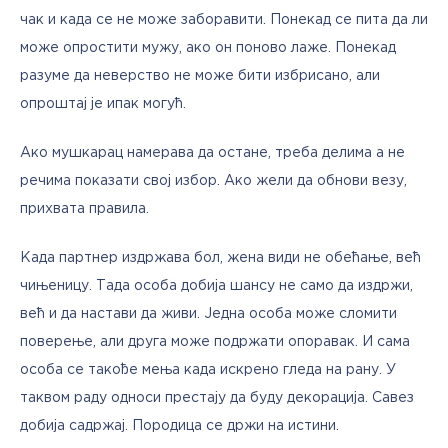
чак и када се не може заборавити. Понекад се пита да ли 
може опростити мужу, ако он поново лаже. Понекад 
разуме да неверство не може бити избрисано, али 
опроштај је ипак могућ. 
Ако мушкарац намерава да остане, треба делима а не 
речима показати свој избор. Ако жели да обнови везу, 
прихвата правила. 
Када партнер издржава бол, жена види не обећање, већ 
чињеницу. Тада особа добија шансу не само да издржи, 
већ и да настави да живи. Једна особа може сломити 
поверење, али друга може подржати опоравак. И сама 
особа се такође мења када искрено гледа на рану. У 
таквом раду односи престају да буду декорација. Савез 
добија садржај. Породица се држи на истини.