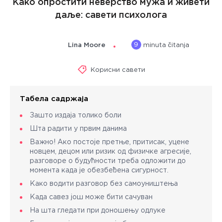
Како опростити неверство мужа и живети
даље: савети психолога
9
Lina Moore
minuta čitanja
Корисни савети
Табела садржаја
Зашто издаја толико боли
Шта радити у првим данима
Важно! Ако постоје претње, притисак, уцене
новцем, децом или ризик од физичке агресије,
разговоре о будућности треба одложити до
момента када је обезбеђена сигурност.
Како водити разговор без самоуништења
Када савез још може бити сачуван
На шта гледати при доношењу одлуке