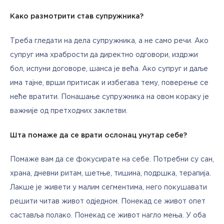
Како размотрити став супружника?
Треба гледати на дела супружника, а не само речи. Ако 
супруг има храбрости да директно одговори, издржи 
бол, испуни договоре, шанса је већа. Ако супруг и даље 
има тајне, врши притисак и избегава тему, поверење се 
неће вратити. Понашање супружника на овом кораку је 
важније од претходних заклетви.
Шта помаже да се врати ослонац унутар себе?
Помаже вам да се фокусирате на себе. Потребни су сан, 
храна, дневни ритам, шетње, тишина, подршка, терапија. 
Лакше је живети у малим сегментима, него покушавати 
решити читав живот одједном. Понекад се живот опет 
саставља полако. Понекад се живот нагло мења. У оба 