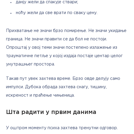
данју жели да спакује ствари;
ноћу жели да све врати по сваку цену.
Прихватање не значи брзо помирење. Не значи укидање 
граница. Не значи правити се да бол не постоји. 
Опроштај у овој теми значи постепено излажење из 
трауматичне петље у којој издаја постаје центар целог 
унутрашњег простора. 
Такав пут увек захтева време. Брзо овде делују само 
импулси. Дубока обрада захтева снагу, тишину, 
искреност и праћење чињеница.
Шта радити у првим данима
У оштром моменту психа захтева тренутни одговор. 