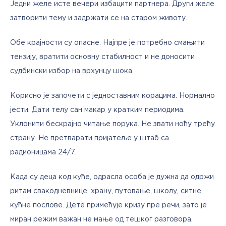
Једни желе исте вечери избацити партнера. Други желе 
затворити тему и задржати се на старом животу. 
Обе крајности су опасне. Најпре је потребно смањити 
тензију, вратити основну стабилност и не доносити 
судбински избор на врхунцу шока.
Корисно је започети с једноставним корацима. Нормално 
јести. Дати телу сан макар у кратким периодима. 
Уклонити бескрајно читање порука. Не звати ноћу трећу 
страну. Не претварати пријатеље у штаб са 
радионицама 24/7. 
Када су деца код куће, одрасла особа је дужна да одржи 
ритам свакодневнице: храну, путовање, школу, ситне 
кућне послове. Дете примећује кризу пре речи, зато је 
миран режим важан не мање од тешког разговора.