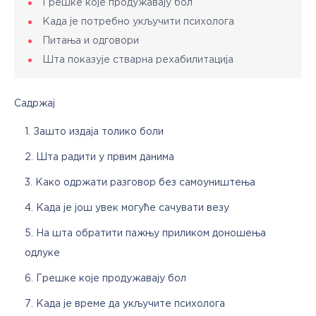
Грешке које продужавају бол
Када је потребно укључити психолога
Питања и одговори
Шта показује стварна рехабилитација
Садржај
Зашто издаја толико боли
Шта радити у првим данима
Како одржати разговор без самоуништења
Када је још увек могуће сачувати везу
На шта обратити пажњу приликом доношења
одлуке
Грешке које продужавају бол
Када је време да укључите психолога