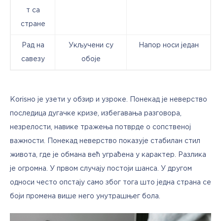
т са
стране
Рад на
Укључени су
Напор носи један
савезу
обоје
Кorisно је узети у обзир и узроке. Понекад је неверство 
последица дугачке кризе, избегавања разговора, 
незрелости, навике тражења потврде о сопственој 
важности. Понекад неверство показује стабилан стил 
живота, где је обмана већ уграђена у карактер. Разлика 
је огромна. У првом случају постоји шанса. У другом 
односи често опстају само због тога што једна страна се 
боји промена више него унутрашњег бола.