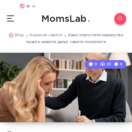
sr
MomsLab
Blog
→
Корисни савети
→
Како опростити неверство
мужа и живети даље: савети психолога
0
25
9