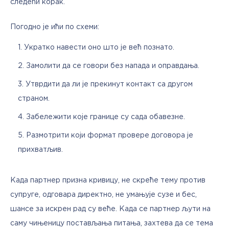
следећи корак.
Погодно је ићи по схеми:
Укратко навести оно што је већ познато.
Замолити да се говори без напада и оправдања.
Утврдити да ли је прекинут контакт са другом
страном.
Забележити које границе су сада обавезне.
Размотрити који формат провере договора је
прихватљив.
Када партнер призна кривицу, не скреће тему против 
супруге, одговара директно, не умањује сузе и бес, 
шансе за искрен рад су веће. Када се партнер љути на 
саму чињеницу постављања питања, захтева да се тема 