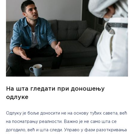
На шта гледати при доношењу
одлуке
Одлуку је боље доносити не на основу туђих савета, већ 
на посматрању реалности. Важно је не само шта се 
догодило, већ и шта следи. Управо у фази разоткривања 