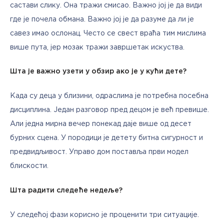
састави слику. Она тражи смисао. Важно јој је да види 
где је почела обмана. Важно јој је да разуме да ли је 
савез имао ослонац. Често се свест враћа тим мислима 
више пута, јер мозак тражи завршетак искуства.
Шта је важно узети у обзир ако је у кући дете?
Када су деца у близини, одраслима је потребна посебна 
дисциплина. Један разговор пред децом је већ превише. 
Али једна мирна вечер понекад даје више од десет 
бурних сцена. У породици је детету битна сигурност и 
предвидљивост. Управо дом поставља први модел 
блискости.
Шта радити следеће недеље?
У следећој фази корисно је проценити три ситуације. 