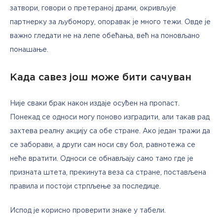
затвори, говори о претераној драми, окривљује 
партнерку за љубомору, опоравак је много тежи. Овде је 
важно гледати не на лепе обећања, већ на поновљано 
понашање.
Када савез још може бити сачуван
Није сваки брак након издаје осуђен на пропаст. 
Понекад се односи могу поново изградити, али такав рад 
захтева реалну акцију са обе стране. Ако један тражи да 
се заборави, а други сам носи сву бол, равнотежа се 
неће вратити. Односи се обнављају само тамо где је 
призната штета, прекинута веза са стране, постављена 
правила и постоји стрпљење за последице.
Испод је корисно проверити знаке у табели.