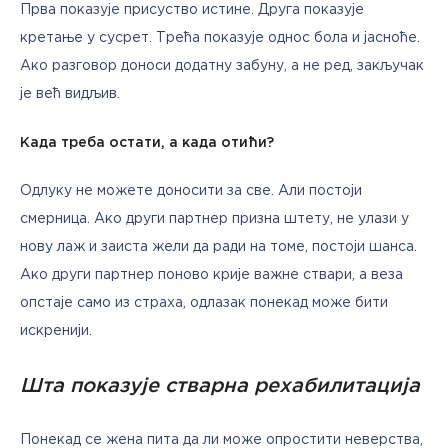
Прва показује присуство истине. Друга показује 
кретање у сусрет. Трећа показује однос бола и јасноће. 
Ако разговор доноси додатну забуну, а не ред, закључак 
је већ видљив.
Када треба остати, а када отићи?
Одлуку не можете доносити за све. Али постоји 
смерница. Ако други партнер призна штету, не улази у 
нову лаж и заиста жели да ради на томе, постоји шанса. 
Ако други партнер поново крије важне ствари, а веза 
опстаје само из страха, одлазак понекад може бити 
искренији.
Шта показује стварна рехабилитација
Понекад се жена пита да ли може опростити неверства, 