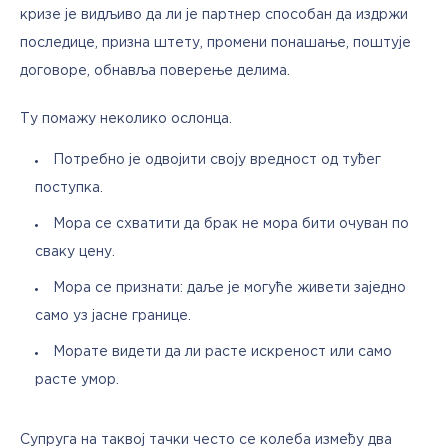
кризе је видљиво да ли је партнер способан да издржи 
последице, призна штету, промени понашање, поштује 
договоре, обнавља поверење делима.
Ту помажу неколико ослонца.
Потребно је одвојити своју вредност од туђег
поступка.
Мора се схватити да брак не мора бити очуван по
сваку цену.
Мора се признати: даље је могуће живети заједно
само уз јасне границе.
Морате видети да ли расте искреност или само
расте умор.
Супруга на таквој тачки често се колеба између два 