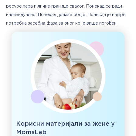
ресурс пара и личне границе сваког. Понекад се ради 
индивидуално. Понекад долазе обоје. Понекад је најпре 
потребна засебна фаза за оног ко је више погођен.
Корисни материјали за жене у
MomsLab