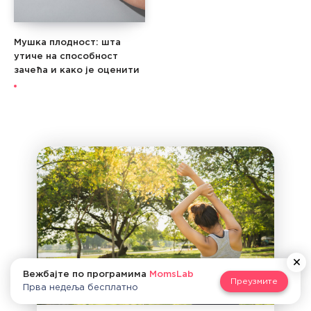
Мушка плодност: шта
утиче на способност
зачећа и како је оценити
Вежбајте по програмима
MomsLab
Преузмите
Прва недеља бесплатно