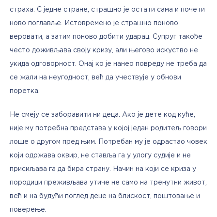
страха. С једне стране, страшно је остати сама и почети 
ново поглавље. Истовремено је страшно поново 
веровати, а затим поново добити ударац. Супруг такође 
често доживљава своју кризу, али његово искуство не 
укида одговорност. Онај ко је нанео повреду не треба да 
се жали на неугодност, већ да учествује у обнови 
поретка.
Не смеју се заборавити ни деца. Ако је дете код куће, 
није му потребна представа у којој један родитељ говори 
лоше о другом пред њим. Потребан му је одрастао човек 
који одржава оквир, не ставља га у улогу судије и не 
присиљава га да бира страну. Начин на који се криза у 
породици преживљава утиче не само на тренутни живот, 
већ и на будући поглед деце на блискост, поштовање и 
поверење.