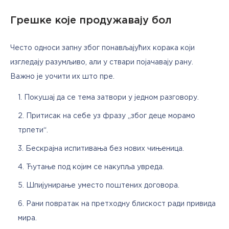
Грешке које продужавају бол
Често односи запну због понављајућих корака који 
изгледају разумљиво, али у ствари појачавају рану. 
Важно је уочити их што пре.
Покушај да се тема затвори у једном разговору.
Притисак на себе уз фразу „због деце морамо
трпети“.
Бескрајна испитивања без нових чињеница.
Ћутање под којим се накупља увреда.
Шпијунирање уместо поштених договора.
Рани повратак на претходну блискост ради привида
мира.