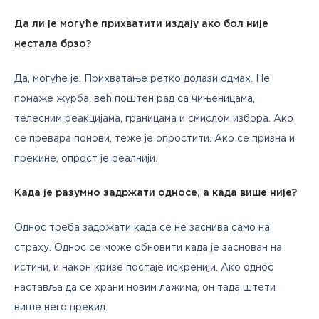
Да ли је могуће прихватити издају ако бол није 
нестала брзо?
Да, могуће је. Прихватање ретко долази одмах. Не 
помаже журба, већ поштен рад са чињеницама, 
телесним реакцијама, границама и смислом избора. Ако 
се превара понови, теже је опростити. Ако се призна и 
прекине, опрост је реалнији.
Када је разумно задржати односе, а када више није?
Однос треба задржати када се не заснива само на 
страху. Однос се може обновити када је заснован на 
истини, и након кризе постаје искренији. Ако однос 
наставља да се храни новим лажима, он тада штети 
више него прекид.