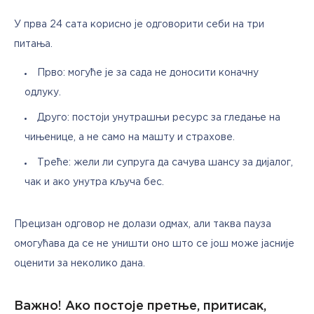
У прва 24 сата корисно је одговорити себи на три 
питања. 
Прво: могуће је за сада не доносити коначну
одлуку.
Друго: постоји унутрашњи ресурс за гледање на
чињенице, а не само на машту и страхове.
Треће: жели ли супруга да сачува шансу за дијалог,
чак и ако унутра кључа бес.
Прецизан одговор не долази одмах, али таква пауза 
омогућава да се не уништи оно што се још може јасније 
оценити за неколико дана.
Важно! Ако постоје претње, притисак,