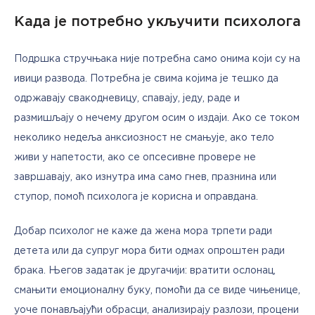
Када је потребно укључити психолога
Подршка стручњака није потребна само онима који су на 
ивици развода. Потребна је свима којима је тешко да 
одржавају свакодневицу, спавају, једу, раде и 
размишљају о нечему другом осим о издаји. Ако се током 
неколико недеља анксиозност не смањује, ако тело 
живи у напетости, ако се опсесивне провере не 
завршавају, ако изнутра има само гнев, празнина или 
ступор, помоћ психолога је корисна и оправдана.
Добар психолог не каже да жена мора трпети ради 
детета или да супруг мора бити одмах опроштен ради 
брака. Његов задатак је другачији: вратити ослонац, 
смањити емоционалну буку, помоћи да се виде чињенице, 
уоче понављајући обрасци, анализирају разлози, процени 