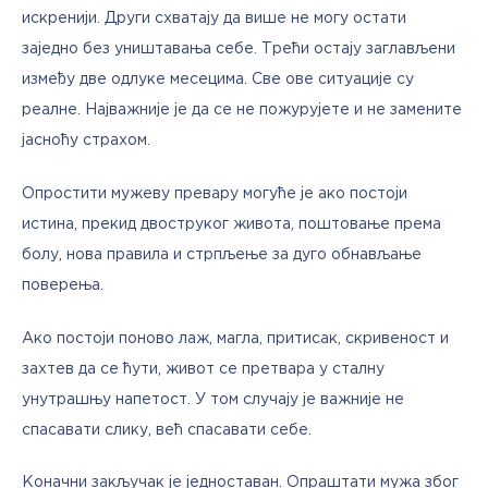
искренији. Други схватају да више не могу остати 
заједно без уништавања себе. Трећи остају заглављени 
између две одлуке месецима. Све ове ситуације су 
реалне. Најважније је да се не пожурујете и не замените 
јасноћу страхом.
Опростити мужеву превару могуће је ако постоји 
истина, прекид двоструког живота, поштовање према 
болу, нова правила и стрпљење за дуго обнављање 
поверења. 
Ако постоји поново лаж, магла, притисак, скривеност и 
захтев да се ћути, живот се претвара у сталну 
унутрашњу напетост. У том случају је важније не 
спасавати слику, већ спасавати себе.
Коначни закључак је једноставан. Опраштати мужа због 