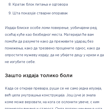
Кратак блок питања и одговора
Шта показује стварни опоравак
Издаја блиске особе ломи поверење, уобичајени ред, 
осећај куће као безбедног места. Материјал ће вам 
помоћи да разумете како да преживите ударац без 
понижења, како да трезвено процените однос, како да 
опростите мужеву издају, да не убијете децу у кризи и да 
не изгубите себе.
Зашто издаја толико боли
Када се открије превара, руши се не само једна илузија, 
већ цела унутрашња конструкција. Још јуче је знала 
коме може веровати, на кога се ослонити увече, с ким 