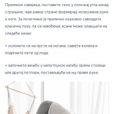
Приликом савијања, поставите тело у положај угла изнад 
струњаче, чије равне стране формирају испружене руке 
и ноге. За почетнике је прилично изазовно савладати 
класичну позу, па се извођење асане може олакшати на 
следећи начин:
• ослоните се на прсте на ногама, савијте колена и 
подигните пете од пода;
• започните вежбу у непотпуном нагибу према столици 
или другој потпори, постављајући на њу праве руке.