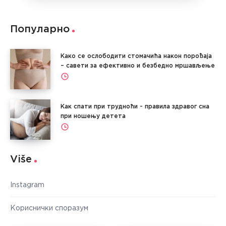
Популарно
Како се ослободити стомачића након порођаја
– савети за ефективно и безбедно мршављење
Как спати при трудноћи - правила здравог сна
при ношењу детета
Više
Instagram
Кориснички споразум