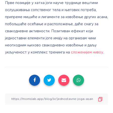
Прве позиције у хатха јоги науче труднице вештини 
ослушкивања сопственог тела и његових потреба, 
припреме мишиће и лигаменте за извођење других асана, 
побољшаће осећање и расположење, даће снагу за 
свакодневне активности. Позитиван ефекат који 
једноставни елементи јоге имају на организам чини 
неопходним њихово свакодневно извођење и даљу 
укљученост у комплекс тренинга на 
сложенијем нивоу
.