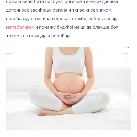
пракса неће бити потпуна. Јогичке технике дисања 
доприносе засићењу органа и ткива кисеоником, 
повећавају позитиван ефекат вежби, побољшавају 
метаболизам
 и помажу будућој мајци да олакша бол 
током контракција и порођаја.