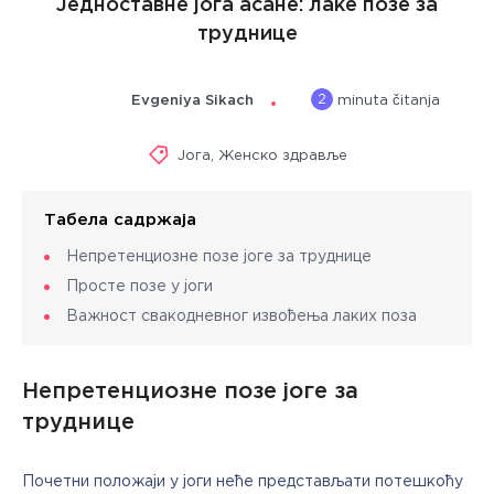
Једноставне јога асане: лаке позе за
труднице
2
Evgeniya Sikach
minuta čitanja
Јога
,
Женско здравље
Табела садржаја
Непретенциозне позе јоге за труднице
Просте позе у јоги
Важност свакодневног извођења лаких поза
Непретенциозне позе јоге за
труднице
Почетни положаји у јоги неће представљати потешкоћу 