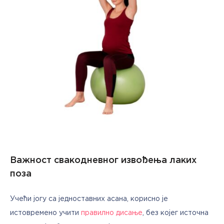
Важност свакодневног извођења лаких
поза
Учећи јогу са једноставних асана, корисно је 
истовремено учити 
правилно дисање
, без којег источна 