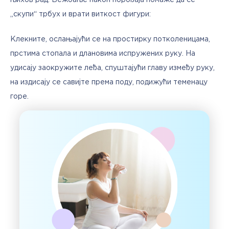
њихов рад. Вежбање након порођаја помаже да се 
„скупи“ трбух и врати виткост фигури:
Клекните, ослањајући се на простирку потколеницама, 
прстима стопала и длановима испружених руку. На 
удисају заокружите леђа, спуштајући главу између руку, 
на издисају се савијте према поду, подижући теменацу 
горе.