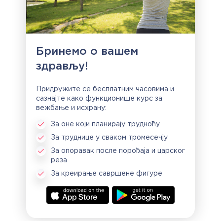
Бринемо о вашем
здрављу!
Придружите се бесплатним часовима и
сазнајте како функционише курс за
вежбање и исхрану:
За оне који планирају трудноћу
За труднице у сваком тромесечју
За опоравак после порођаја и царског
реза
За креирање савршене фигуре