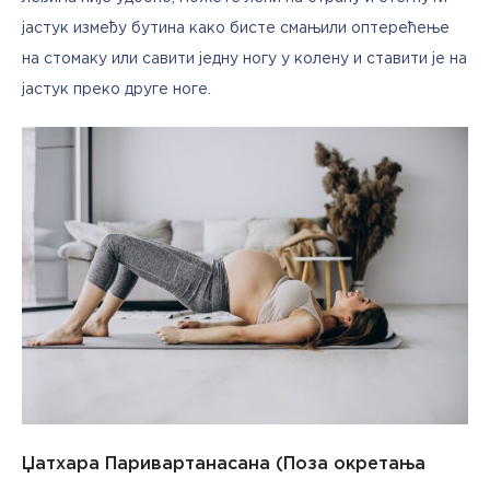
јастук између бутина како бисте смањили оптерећење 
на стомаку или савити једну ногу у колену и ставити је на 
јастук преко друге ноге.
Џатхара Паривартанасана (Поза окретања