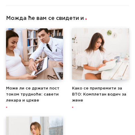
Можда ће вам се свидети и
Може ли се држати пост
Како се припремити за
током трудноће: савети
ВТО: Комплетан водич за
лекара и цркве
жене