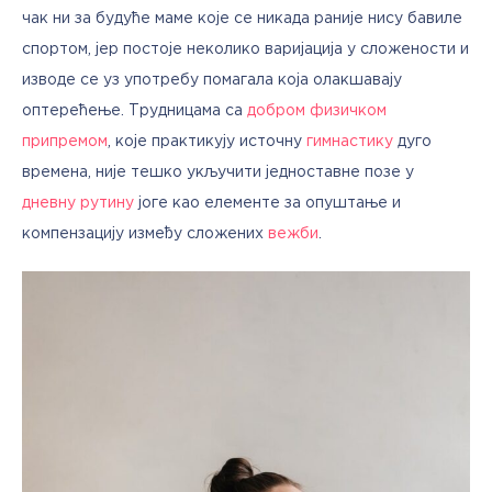
чак ни за будуће маме које се никада раније нису бавиле 
спортом, јер постоје неколико варијација у сложености и 
изводе се уз употребу помагала која олакшавају 
оптерећење. Трудницама са 
добром физичком 
припремом
, које практикују источну 
гимнастику
 дуго 
времена, није тешко укључити једноставне позе у 
дневну рутину
 јоге као елементе за опуштање и 
компензацију између сложених 
вежби
.