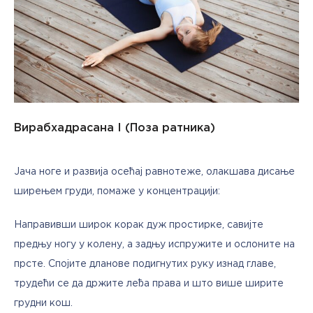
Вирабхадрасана I (Поза ратника)
Јача ноге и развија осећај равнотеже, олакшава дисање 
ширењем груди, помаже у концентрацији:
Направивши широк корак дуж простирке, савијте 
предњу ногу у колену, а задњу испружите и ослоните на 
прсте. Спојите дланове подигнутих руку изнад главе, 
трудећи се да држите леђа права и што више ширите 
грудни кош.