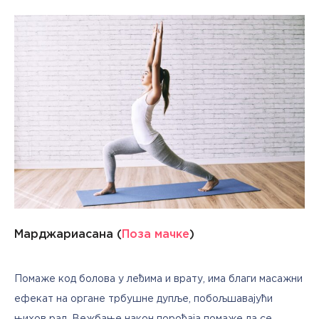
Марджариасана (
Поза мачке
)
Помаже код болова у леђима и врату, има благи масажни 
ефекат на органе трбушне дупље, побољшавајући 