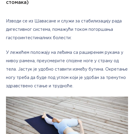
стомака)
Изводи се из Шавасане и служи за стабилизацију рада 
дигестивног система, помажући током погоршања 
гастроинтестиналних болести:
У лежећем положају на леђима са раширеним рукама у 
нивоу рамена, преусмерите спојене ноге у страну од 
тела. Јастук је удобно ставити између бутина. Окретање 
ногу треба да буде под углом који је удобан за тренутно 
здравствено стање и трудноће.