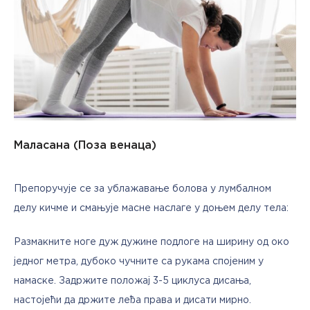
Маласана (Позa венаца)
Препоручује се за ублажавање болова у лумбалном 
делу кичме и смањује масне наслаге у доњем делу тела:
Размакните ноге дуж дужине подлоге на ширину од око 
једног метра, дубоко чучните са рукама спојеним у 
намаске. Задржите положај 3-5 циклуса дисања, 
настојећи да држите леђа права и дисати мирно.