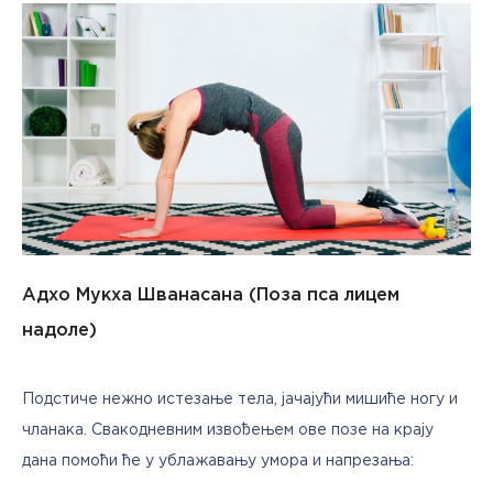
Адхо Мукха Шванасана (Поза пса лицем
надоле)
Подстиче нежно истезање тела, јачајући мишиће ногу и 
чланака. Свакодневним извођењем ове позе на крају 
дана помоћи ће у ублажавању умора и напрезања: