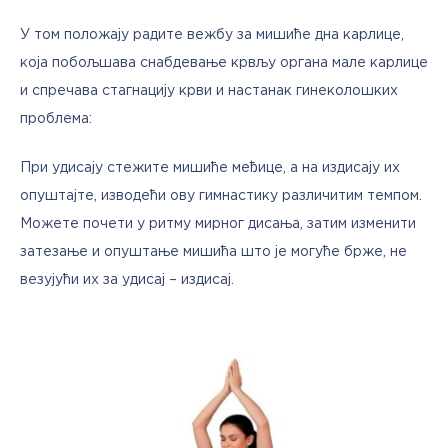
У том положају радите вежбу за мишиће дна карлице, 
која побољшава снабдевање крвљу органа мале карлице 
и спречава стагнацију крви и настанак гинеколошких 
проблема:
При удисају стежите мишиће међице, а на издисају их 
опуштајте, изводећи ову гимнастику различитим темпом. 
Можете почети у ритму мирног дисања, затим изменити 
затезање и опуштање мишића што је могуће брже, не 
везујући их за удисај – издисај.