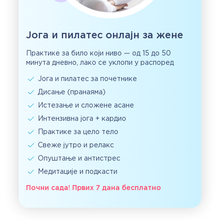
Јога и пилатес онлајн за жене
Практике за било који ниво — од 15 до 50
минута дневно, лако се уклопи у распоред
Јога и пилатес за почетнике
Дисање (пранаяма)
Истезање и сложене асане
Интензивна јога + кардио
Практике за цело тело
Свеже јутро и релакс
Опуштање и антистрес
Медитације и подкасти
Почни сада! Првих 7 дана бесплатно