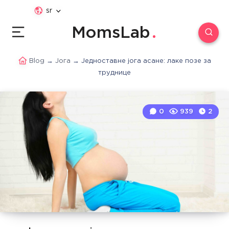
sr
MomsLab
Blog
→
Јога
→
Једноставне јога асане: лаке позе за
труднице
0
939
2