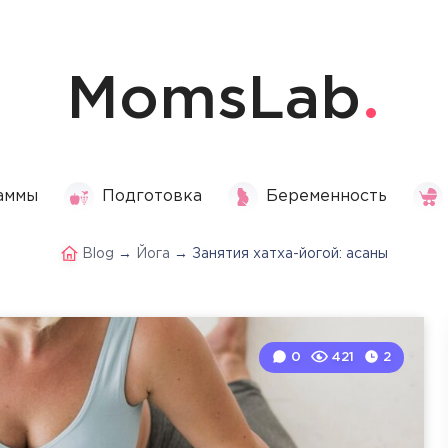
MomsLab
аммы
Подготовка
Беременность
Blog
→
Йога
→
Занятия хатха-йогой: асаны
0
421
2