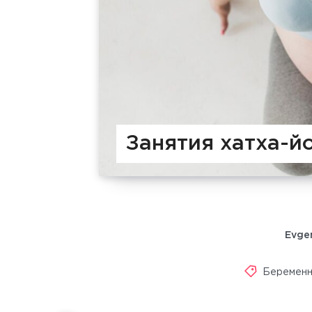
Занятия хатха-й
Evge
Беременн