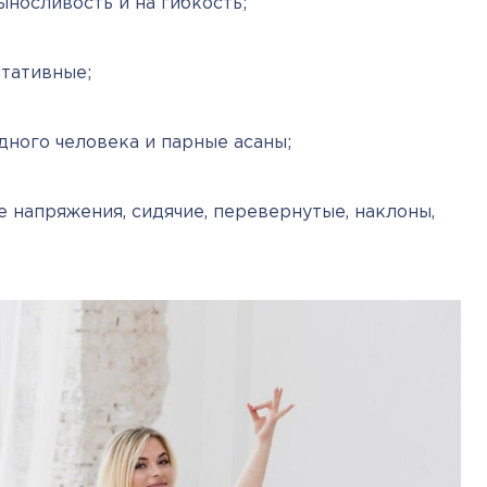
ыносливость и на гибкость;
итативные;
дного человека и парные асаны;
напряжения, сидячие, перевернутые, наклоны, 