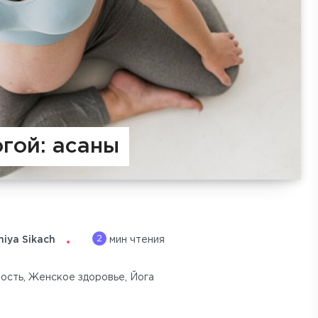
огой: асаны
2
niya Sikach
мин чтения
ость
,
Женское здоровье
,
Йога