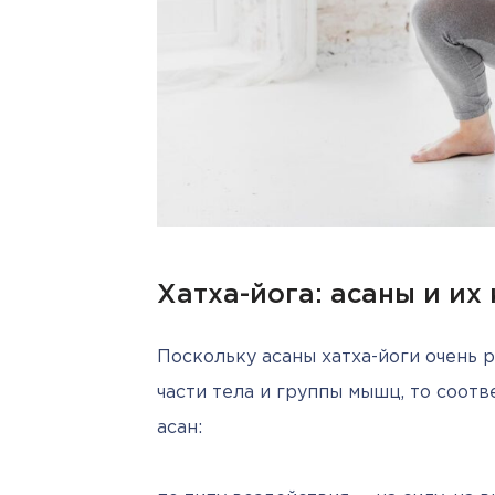
Хатха-йога: асаны и их
Поскольку асаны хатха-йоги очень р
части тела и группы мышц, то соот
асан: