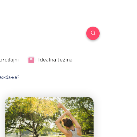
orođajni
Idealna težina
 вежбање?