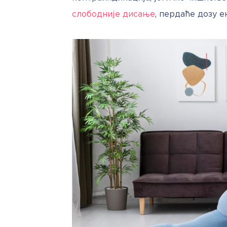
слободније дисање
, пердаће дозу 