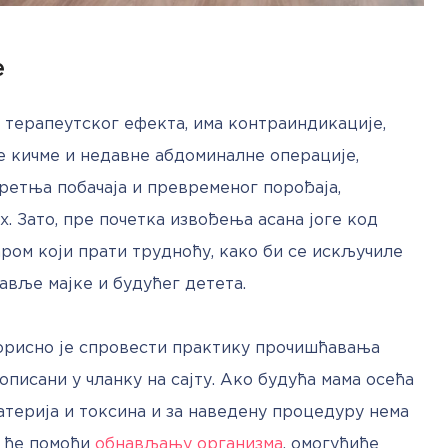
е
терапеутског ефекта, има контраиндикације, 
 кичме и недавне абдоминалне операције, 
етња побачаја и превременог порођаја, 
х. Зато, пре почетка извођења асана јоге код 
аром који прати трудноћу, како би се искључиле 
авље мајке и будућег детета.
корисно је спровести практику прочишћавања 
описани у чланку на сајту. Ако будућа мама осећа 
терија и токсина и за наведену процедуру нема 
 ће помоћи 
обнављању организма
, омогућиће 