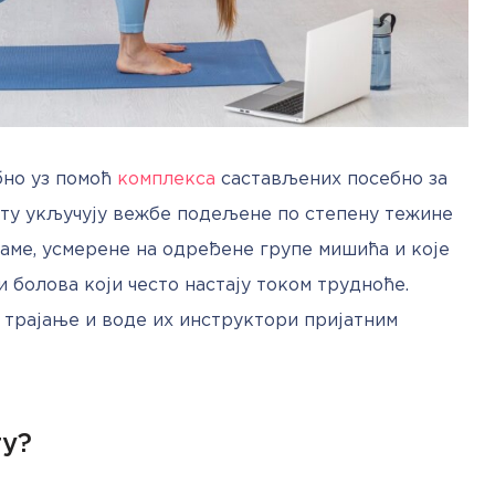
бно уз помоћ 
комплекса
 састављених посебно за 
ајту укључују вежбе подељене по степену тежине 
аме, усмерене на одређене групе мишића и које 
болова који често настају током трудноће. 
трајање и воде их инструктори пријатним 
гу?