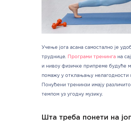
Учење јога асана самостално је удо
труднице. 
Програми тренинга
 на с
и нивоу физичке припреме будуће м
помажу у отклањању нелагодности и 
Понуђени тренинзи имају различито 
темпом уз угодну музику.
Шта треба понети на јо