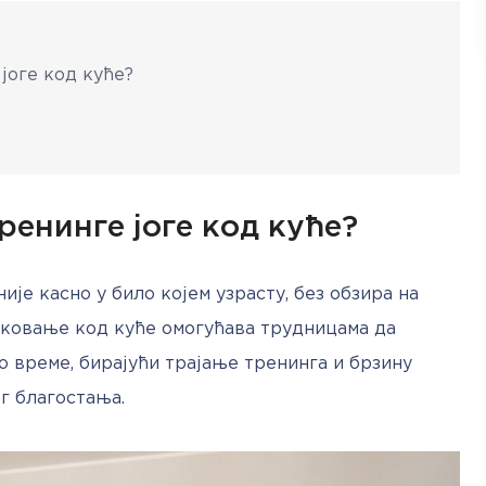
јоге код куће?
ренинге јоге код куће?
ије касно у било којем узрасту, без обзира на 
ковање код куће омогућава трудницама да 
о време, бирајући трајање тренинга и брзину 
г благостања.