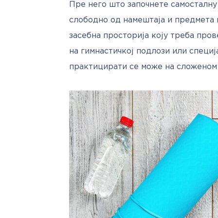
Пре него што започнете самосталну п
слободно од намештаја и предмета к
засебна просторија коју треба пров
на гимнастичкој подлози или специја
практицирати се може на сложеном 