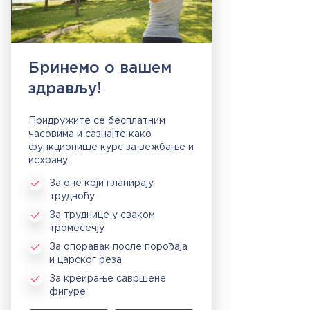
Бринемо о вашем
здрављу!
Придружите се бесплатним
часовима и сазнајте како
функционише курс за вежбање и
исхрану:
За оне који планирају
трудноћу
За труднице у сваком
тромесечју
За опоравак после порођаја
и царског реза
За креирање савршене
фигуре