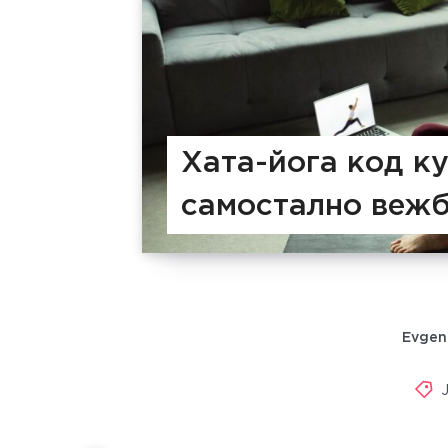
Хата-йога код ку
самостално веж
Evgen