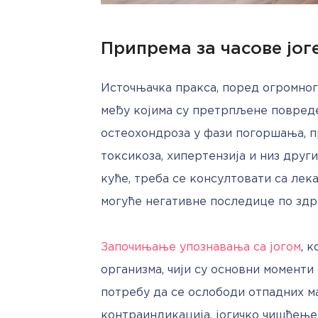
Припрема за часове јог
Источњачка пракса, поред огромног 
међу којима су претрпљене повреде
остеохондроза у фази погоршања, пр
токсикоза, хипертензија и низ други
куће, треба се консултовати са лек
могуће негативне последице по здр
Започињање упознавања са јогом
, 
организма, чији су основни моменти 
потребу да се ослободи отпадних ма
контраиндикација, јогичко чишћење