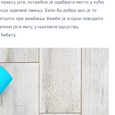
раксу јоге, потребно је одабрати место у кући, 
оји одвлаче пажњу. Било би добро ако је то 
етрити пре вежбања. Вежбе је згодно изводити 
лном јога мату, у њиховом одсуству, 
ћебету.