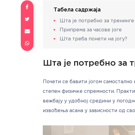
Табела садржаја
Шта је потребно за тренинге 
Припрема за часове јоге
Шта треба понети на јогу?
Шта је потребно за т
Почети се бавити јогом самостално н
степен физичке спремности. Практи
вежбају у удобној средини у погодн
извођења асана у зависности од сво