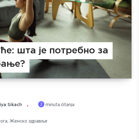
ће: шта је потребно за
бање?
2
iya Sikach
minuta čitanja
Јога
,
Женско здравље