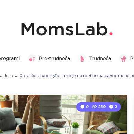
MomsLab
programi
Pre-trudnoća
Trudnoća
P
→
Јога
→
Хата-йога код куће: шта је потребно за самостално
0
250
2