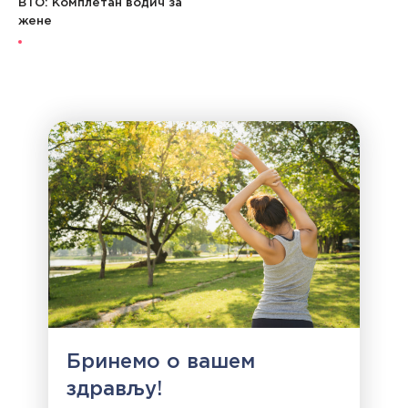
ВТО: Комплетан водич за
жене
Бринемо о вашем
здрављу!