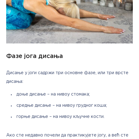
Фазе јога дисања
Дисање у јоги садржи три основне фазе, или три врсте 
дисања:
доње дисање – на нивоу стомака;
средње дисање – на нивоу грудног коша;
горње дисање – на нивоу кључне кости.
Ако сте недавно почели да практикујете јогу, а већ сте 