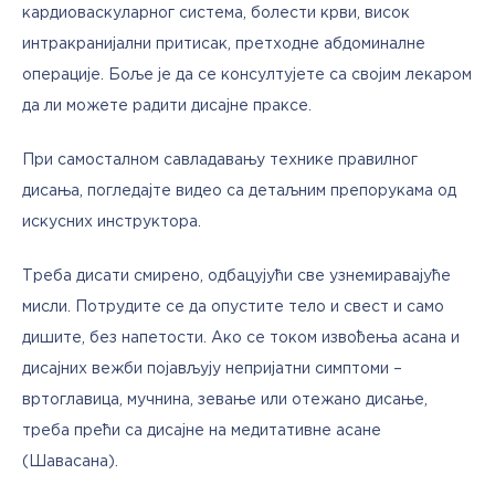
кардиоваскуларног система, болести крви, висок 
интракранијални притисак, претходне абдоминалне 
операције. Боље је да се консултујете са својим лекаром 
да ли можете радити дисајне праксе.
При самосталном савладавању технике правилног 
дисања, погледајте видео са детаљним препорукама од 
искусних инструктора.
Треба дисати смирено, одбацујући све узнемиравајуће 
мисли. Потрудите се да опустите тело и свест и само 
дишите, без напетости. Ако се током извођења асана и 
дисајних вежби појављују непријатни симптоми – 
вртоглавица, мучнина, зевање или отежано дисање, 
треба прећи са дисајне на медитативне асане 
(Шавасана).