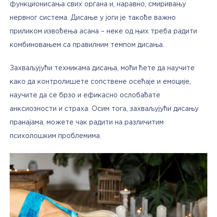
функционисања свих органа и, наравно, смиривању 
нервног система. Дисање у јоги је такође важно 
приликом извођења асана – неке од њих треба радити 
комбиновањем са правилним темпом дисања.
Захваљујући техникама дисања, моћи ћете да научите 
како да контролишете сопствене осећаје и емоције, 
научите да се брзо и ефикасно ослобађате 
анксиозности и страха. Осим тога, захваљујући дисању 
пранајама, можете чак радити на различитим 
психолошким проблемима.