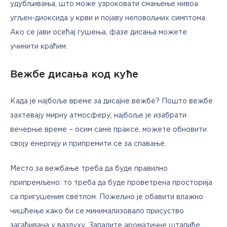
удубљивања, што може узроковати смањење нивоа 
угљен-диоксида у крви и појаву неповољних симптома. 
Ако се јави осећај гушења, фазе дисања можете 
учинити краћим.
Вежбе дисања код куће
Када је најбоље време за дисајне вежбе? Пошто вежбе 
захтевају мирну атмосферу, најбоље је изабрати 
вечерње време – осим саме праксе, можете обновити 
своју енергију и припремити се за спавање.
Место за вежбање треба да буде правилно 
припремљено: то треба да буде проветрена просторија 
са пригушеним светлом. Пожељно је обавити влажно 
чишћење како би се минимализовало присуство 
загађивача у ваздуху. Запалите ароматичне штапиће, 