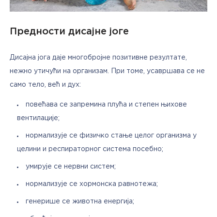
Предности дисајне јоге
Дисајна јога даје многобројне позитивне резултате, 
нежно утичући на организам. При томе, усавршава се не 
само тело, већ и дух:
повећава се запремина плућа и степен њихове
вентилације;
нормализује се физичко стање целог организма у
целини и респираторног система посебно;
умирује се нервни систем;
нормализује се хормонска равнотежа;
генерише се животна енергија;