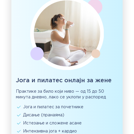
Јога и пилатес онлајн за жене
Практике за било који ниво — од 15 до 50
минута дневно, лако се уклопи у распоред
Јога и пилатес за почетнике
Дисање (пранаяма)
Истезање и сложене асане
Интензивна јога + кардио