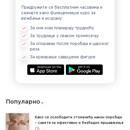
Придружите се бесплатним часовима и
сазнајте како функционише курс за
вежбање и исхрану:
За оне који планирају трудноћу
За труднице у сваком тромесечју
За опоравак после порођаја и царског
реза
За креирање савршене фигуре
Популарно
Како се ослободити стомачића након порођаја
– савети за ефективно и безбедно мршављење