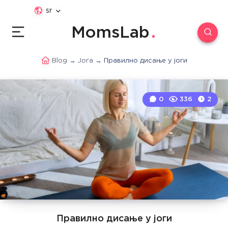
sr
MomsLab
Blog
→
Јога
→
Правилно дисање у јоги
0
336
2
Правилно дисање у јоги