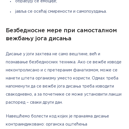
обрађују се емоције;
јавља се осећај смирености и самопоуздања.
Безбедносне мере при самосталном
вежбању јога дисања
Дисање у јоги захтева не само вештине, већ и 
познавање безбедносних техника. Ако се вежбе изводе 
неконтролисано и с претераним фанатизмом, може се 
нанети штета организму уместо користи. Одмах треба 
напоменути да се вежбе јога дисања треба изводити 
свакодневно, а за почетнике се може установити лакши 
распоред – сваки други дан.
Навешћемо болести код којих је пранаяма дисање 
контраиндиковано: органска оштећења 