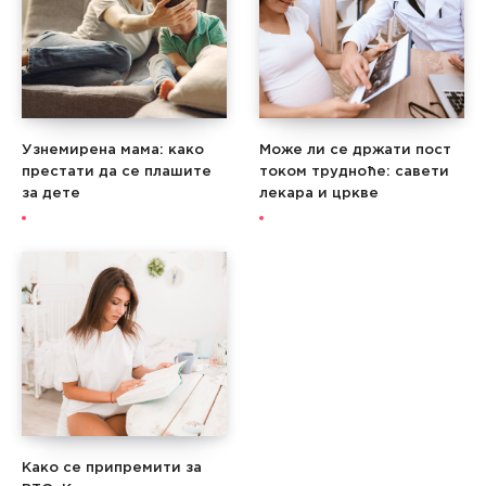
Узнемирена мама: како
Може ли се држати пост
престати да се плашите
током трудноће: савети
за дете
лекара и цркве
Како се припремити за