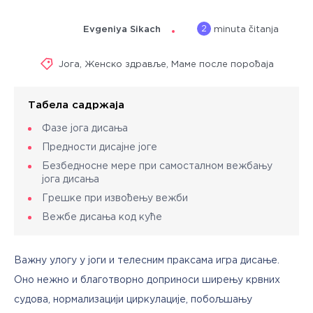
2
Evgeniya Sikach
minuta čitanja
Јога
,
Женско здравље
,
Маме после порођаја
Табела садржаја
Фазе јога дисања
Предности дисајне јоге
Безбедносне мере при самосталном вежбању
јога дисања
Грешке при извођењу вежби
Вежбе дисања код куће
Важну улогу у јоги и телесним праксама игра дисање. 
Оно нежно и благотворно доприноси ширењу крвних 
судова, нормализацији циркулације, побољшању 