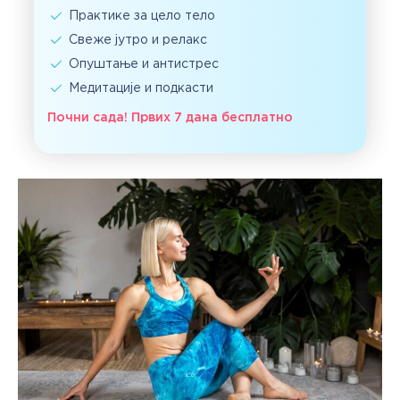
Практике за цело тело
Свеже јутро и релакс
Опуштање и антистрес
Медитације и подкасти
Почни сада! Првих 7 дана бесплатно