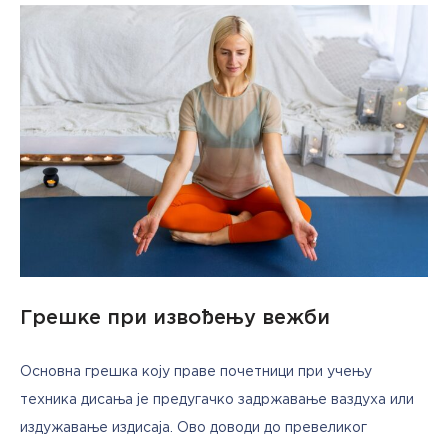
Грешке при извођењу вежби
Основна грешка коју праве почетници при учењу 
техника дисања је предугачко задржавање ваздуха или 
издужавање издисаја. Ово доводи до превеликог 