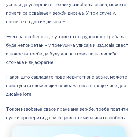
успели да усавршите технику извођења асана, можете 
почети са освајањем вежби дисања. У том случају, 
почните са доњим дисањем.
Његова особеност је у томе што грудни кош треба да 
буде непокретан – у тренуцима удисаја и издисаја свест 
и покрети треба да буду концентрисани на мишиће 
стомака и дијафрагме.
Након што савладате прве медитативне асане, можете 
приступити сложенијим вежбама дисања, које чине део 
дисајне јоге.
Током извођења сваке пранајама вежбе, треба пратити 
пулс и проверити да ли се јавља тежина или главобоља.