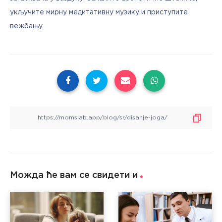
укључите мирну медитативну музику и приступите 
вежбању.
Можда ће вам се свидети и