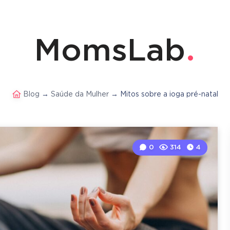
MomsLab
Blog
→
Saúde da Mulher
→
Mitos sobre a ioga pré-natal
0
314
4