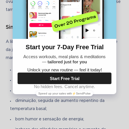
ovulação. Portanto, ao determinar sua ocorrência, deve-se 
também prestar atenção aos sintomas da janela fértil.
Sinais da ovulação
A liberação do óvulo do ovário e a abertura subsequente 
da janela fértil são geralmente acompanhadas por 
manifestações características:
aumento da transpiração nas axilas;
espasmo ou dor contínua de um lado do abdômen;
aumento do desejo sexual;
diminuição, seguida de aumento repentino da
temperatura basal;
bom humor e sensação de energia;