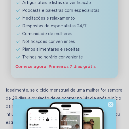
Artigos úteis e listas de verificação
Podcasts e palestras com especialistas
Meditações e relaxamento
Respostas de especialistas 24/7
Comunidade de mulheres
Notificações convenientes
Planos alimentares e receitas
Treinos no horário conveniente
Comece agora! Primeiros 7 dias grátis
Idealmente, se o ciclo menstrual de uma mulher for sempre 
de 28 dias, a ovulação deve ocorrer no 14º dia após o início 
da menstruação anterior. No entanto, na realidade, a 
influência de qualquer fator externo, como desnutrição ou 
estresse, pode afetar significativamente o momento da 