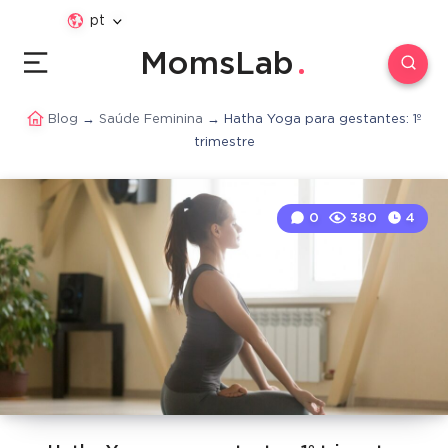
pt
MomsLab
Blog
→
Saúde Feminina
→
Hatha Yoga para gestantes: 1º
trimestre
0
380
4