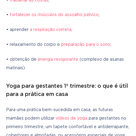
• 
trabalhar as costas
;
• 
fortalecer os músculos do assoalho pélvico
;
• aprender 
a respiração correta
;
• relaxamento do corpo e 
preparação para o sono
;
• obtenção de 
energia revigorante
 (complexo de asanas 
matinais).
Yoga para gestantes 1º trimestre: o que é útil
para a prática em casa
Para uma prática bem-sucedida em casa, as futuras 
mamães podem utilizar 
vídeos de yoga
 para gestantes no 
primeiro trimestre, um tapete confortável e antiderrapante, 
cobertores e almofadas, ou acessórios especiais de yoga: 