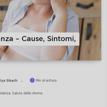
nza – Cause, Sintomi,
7
iya Sikach
Min di lettura
idanza
,
Salute delle donne