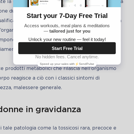
e la gravidanza sia uno stato naturale per la donna 
ne durante la gestazione, è necessario capire di 
 qualificano questo stato come una particolare forma 
’organismo femminile, le particelle estranee 
omponente “paterna”, provocano una vera e propria 
amenti nel benessere della futura madre. 
uce prodotti metabolici che rilascia nell’organismo 
po reagisce a ciò con i classici sintomi di 
ezza, malessere generale.
e donne in gravidanza
 di tale patologia come la tossicosi rara, precoce e 